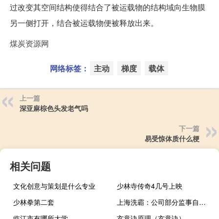
过改变其空间结构使得结合了被运载物的结构域向生物膜
另一侧打开，结合被运载物便被释放出来。
煤炭资源网
网络标签：
主动
梯度
载体
上一篇
深亚麻棕色头发老气吗
下一篇
易受惊体质什么梗
相关问题
文化创意与策划是什么专业
少林寺传奇4几号上映
少林拳第二套
上海洗霸：公司部分监事自愿增持公司15000-30000股
临江市有哪所大学
玄意诀原理（玄意诀）