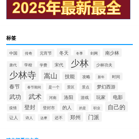
标签
冬天
南少林
中国
元宵节
传奇
剑网
冬季
少林
宋代
学校
少林功夫
唐代
学费
少林寺
嵩山
技能
攻略
时间
新年
春节
梦幻西游
是一个
景区
景点
春节期间
武术
武功
电影
洛阳
玩家
游戏
河南
自己的
登封
的人
登封市
疫情
的是
职业
门派
郑州
让人
还不
诗人
达摩