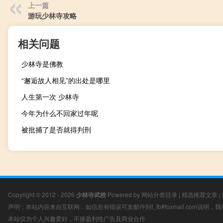
上一篇
游玩少林寺攻略
相关问题
少林寺是佛教
“邂逅故人相见”的出处是哪里
人生第一次 少林寺
今年为什么不回家过年呢
被批捕了是否就得判刑
Copyright © 2012 - 2026
少林寺武校
Powered by
网站分类目录
|
精选推荐文章
|
声明：本站内容来自互联网，如信息有错误可发邮件到f_fb#foxmail.com说明
本站仅为个人兴趣爱好，不接盈利性广告及商业合作