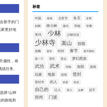
标签
冬天
中国
元宵节
传奇
冬季
合新手的门
南少林
学校
剑网
唐代
学费
玩家更好地
少林
宋代
少林功夫
少林寺
嵩山
技能
春节
攻略
时间
春节期间
新年
梦幻西游
是一个
景区
景点
升属性，将
武术
武功
洛阳
游戏
河南
挑战任务。
登封
电影
玩家
疫情
的人
登封市
的是
职业
自己的
让人
还不
诗人
达摩
选择“山神
门派
郑州
适的路线和