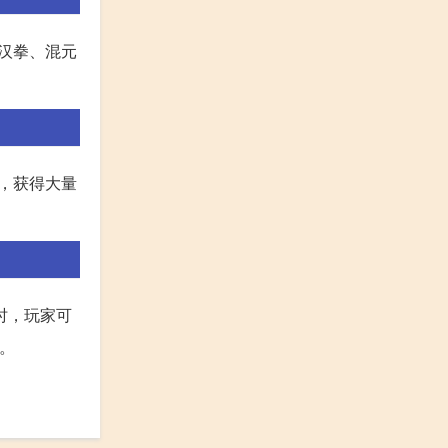
汉拳、混元
，获得大量
时，玩家可
。