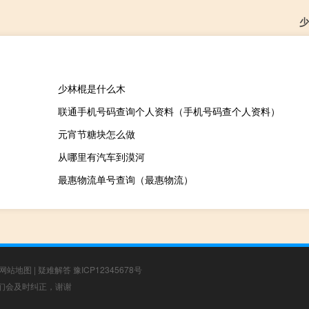
少
少林棍是什么木
联通手机号码查询个人资料（手机号码查个人资料）
元宵节糖块怎么做
从哪里有汽车到漠河
最惠物流单号查询（最惠物流）
网站地图
|
疑难解答
豫ICP12345678号
，我们会及时纠正，谢谢