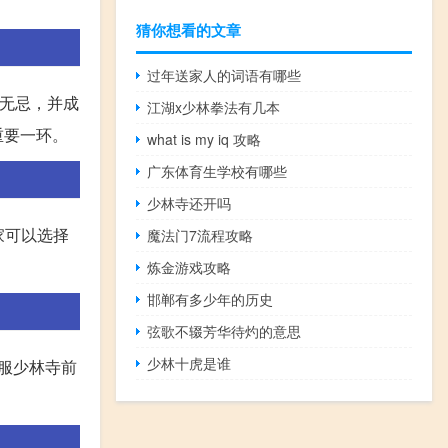
猜你想看的文章
过年送家人的词语有哪些
无忌，并成
江湖x少林拳法有几本
重要一环。
what is my iq 攻略
广东体育生学校有哪些
少林寺还开吗
家可以选择
魔法门7流程攻略
炼金游戏攻略
邯郸有多少年的历史
弦歌不辍芳华待灼的意思
少林十虎是谁
服少林寺前