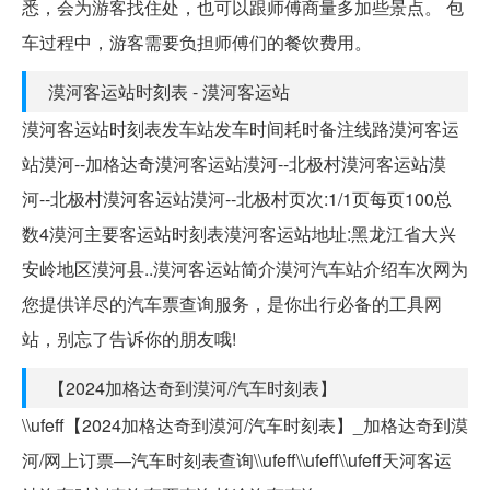
悉，会为游客找住处，也可以跟师傅商量多加些景点。 包
车过程中，游客需要负担师傅们的餐饮费用。
漠河客运站时刻表 - 漠河客运站
漠河客运站时刻表发车站发车时间耗时备注线路漠河客运
站漠河--加格达奇漠河客运站漠河--北极村漠河客运站漠
河--北极村漠河客运站漠河--北极村页次:1/1页每页100总
数4漠河主要客运站时刻表漠河客运站地址:黑龙江省大兴
安岭地区漠河县..漠河客运站简介漠河汽车站介绍车次网为
您提供详尽的汽车票查询服务，是你出行必备的工具网
站，别忘了告诉你的朋友哦!
【2024加格达奇到漠河/汽车时刻表】
\\ufeff【2024加格达奇到漠河/汽车时刻表】_加格达奇到漠
河/网上订票—汽车时刻表查询\\ufeff\\ufeff\\ufeff天河客运