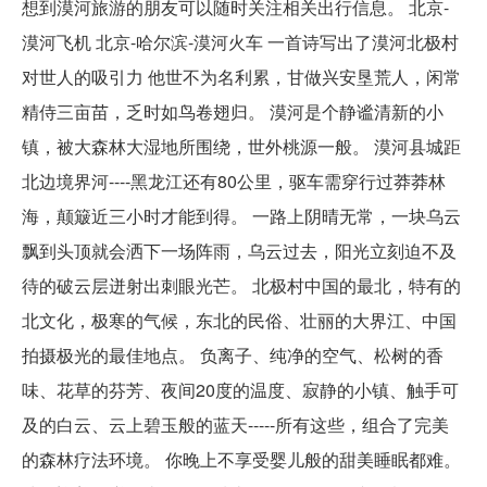
想到漠河旅游的朋友可以随时关注相关出行信息。 北京-
漠河飞机 北京-哈尔滨-漠河火车 一首诗写出了漠河北极村
对世人的吸引力 他世不为名利累，甘做兴安垦荒人，闲常
精侍三亩苗，乏时如鸟卷翅归。 漠河是个静谧清新的小
镇，被大森林大湿地所围绕，世外桃源一般。 漠河县城距
北边境界河----黑龙江还有80公里，驱车需穿行过莽莽林
海，颠簸近三小时才能到得。 一路上阴晴无常，一块乌云
飘到头顶就会洒下一场阵雨，乌云过去，阳光立刻迫不及
待的破云层迸射出刺眼光芒。 北极村中国的最北，特有的
北文化，极寒的气候，东北的民俗、壮丽的大界江、中国
拍摄极光的最佳地点。 负离子、纯净的空气、松树的香
味、花草的芬芳、夜间20度的温度、寂静的小镇、触手可
及的白云、云上碧玉般的蓝天-----所有这些，组合了完美
的森林疗法环境。 你晚上不享受婴儿般的甜美睡眠都难。