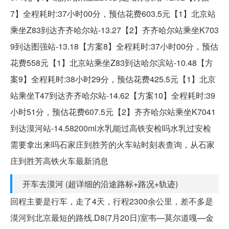
7】全程耗时:37小时00分，预估花费603.5元【1】北京站
乘坐Z83到达齐齐哈尔站-13.27【2】齐齐哈尔站乘坐K703
9到达图强站-13.18【方案8】全程耗时:37小时00分，预估
花费558元【1】北京站乘坐Z83到达哈尔滨站-10.48【方
案9】全程耗时:38小时29分，预估花费425.5元【1】北京
站乘坐T47到达齐齐哈尔站-14.62【方案10】全程耗时:39
小时51分，预估花费607.5元【2】齐齐哈尔站乘坐K7041
到达漠河站-14.58200ml水乳能过高铁安检吗水乳过安检
需要拿出来吗石家庄到胜芳的火车站时刻表查询，从石家
庄到胜芳高铁火车最新消息
开车去漠河 (超详细的沿途路标+路况+轨迹)
回程主要是行车，走了4天，行程2300余公里，差不多是
漠河到北京最短的路线.D8(7月20日)室韦—莫尔道嘎—金