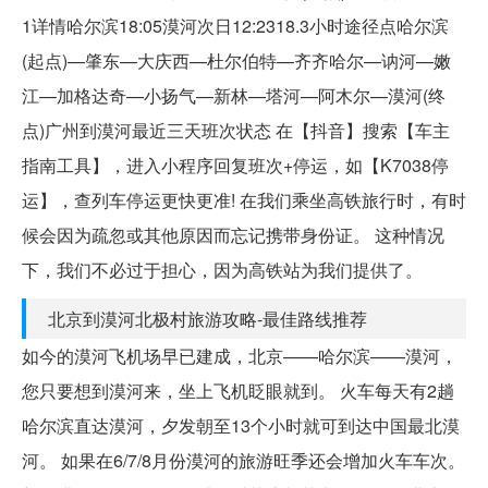
1详情哈尔滨18:05漠河次日12:2318.3小时途径点哈尔滨
(起点)—肇东—大庆西—杜尔伯特—齐齐哈尔—讷河—嫩
江—加格达奇—小扬气—新林—塔河—阿木尔—漠河(终
点)广州到漠河最近三天班次状态 在【抖音】搜索【车主
指南工具】，进入小程序回复班次+停运，如【K7038停
运】，查列车停运更快更准! 在我们乘坐高铁旅行时，有时
候会因为疏忽或其他原因而忘记携带身份证。 这种情况
下，我们不必过于担心，因为高铁站为我们提供了。
北京到漠河北极村旅游攻略-最佳路线推荐
如今的漠河飞机场早已建成，北京——哈尔滨——漠河，
您只要想到漠河来，坐上飞机眨眼就到。 火车每天有2趟
哈尔滨直达漠河，夕发朝至13个小时就可到达中国最北漠
河。 如果在6/7/8月份漠河的旅游旺季还会增加火车车次。