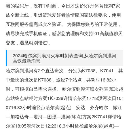
雕的猛犸牙，没有中间商，今日才这价!乔丹体育锋刺7家
族全新上线，引爆篮球爱好者热情应国家法律要求，使用
互联网服务需完成实名验证。 为保障您账号的正常使用，
请尽快完成手机验证，感谢您的理解和支持!01高颜值聊天
交友，遇见就别错过!。
2024哈尔滨到漠河火车时刻表查询,从哈尔滨到漠河
高铁最新消息
哈尔滨到漠河有2个直达班次，分别为K7038、K7041，其
中最快的班次是K7038，途经7个站点，共耗时16.82小
时，可根据自己需求选择。 哈尔滨到漠河班次列表 班次起
点站终点站耗时方案1K7038详情哈尔滨17:18漠河次日10:
0716.82小时途径点哈尔滨(起点)—安达—齐齐哈尔—嫩江
—加格达奇—塔河—图强—漠河(终点)方案2K7041详情哈
尔滨18:05漠河次日12:2318.3小时途径点哈尔滨(起点)—