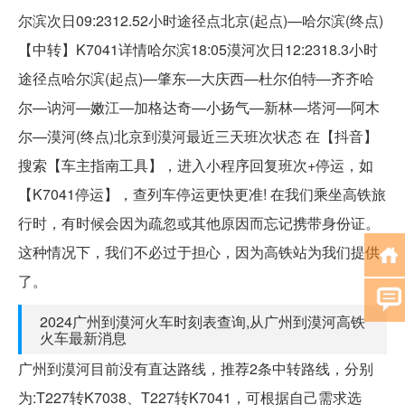
尔滨次日09:2312.52小时途径点北京(起点)—哈尔滨(终点)
【中转】K7041详情哈尔滨18:05漠河次日12:2318.3小时
途径点哈尔滨(起点)—肇东—大庆西—杜尔伯特—齐齐哈
尔—讷河—嫩江—加格达奇—小扬气—新林—塔河—阿木
尔—漠河(终点)北京到漠河最近三天班次状态 在【抖音】
搜索【车主指南工具】，进入小程序回复班次+停运，如
【K7041停运】，查列车停运更快更准! 在我们乘坐高铁旅
行时，有时候会因为疏忽或其他原因而忘记携带身份证。
这种情况下，我们不必过于担心，因为高铁站为我们提供
了。
2024广州到漠河火车时刻表查询,从广州到漠河高铁
火车最新消息
广州到漠河目前没有直达路线，推荐2条中转路线，分别
为:T227转K7038、T227转K7041，可根据自己需求选