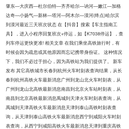
肇东—大庆西—杜尔伯特—齐齐哈尔—讷河—嫩江—加格
达奇—小扬气—新林—塔河—阿木尔—漠河(终点)哈尔滨
到漠河最近三天班次状态 在【抖音】搜索【车主指南工
具】，进入小程序回复班次+停运，如【K7038停运】，查
列车停运更快更准! 相关文章 在我们乘坐高铁旅行时，有
时候会因为疏忽或其他原因而忘记携带身份证。 这种情况
下，我们不必过于担心，因为高铁站为我们提供了。 新车
发布 其它高铁城市长春到杭州火车时刻表查询结果，从长
春到杭州高铁火车最新消息广州到龙山北火车时刻表，从
广州到龙山北高铁最新消息南昌到北京火车站时刻表，从
南昌到北京高铁最新消息禹城到天津火车时刻表查询，从
禹城到天津高铁火车最新消息天津到泰山高铁时刻表查
询，从天津到泰山高铁火车最新消息西宁到咸阳火车时刻
表查询，从西宁到咸阳高铁火车最新消息天津到重庆高铁