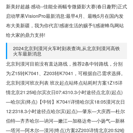
新美好超越·感动--佳能全画幅专微摄影大赛(春日趣野)正式
启动苹果VisionPro最新消息:最早4月、最晚5月在国内发
布大美新疆，我为你代言!感谢生活的赐予!(感谢蜂鸟网站
给大家的鼎力支持!
2024北京到漠河火车时刻表查询,从北京到漠河高铁
火车最新消息
北京到漠河目前没有直达路线，推荐2条中转路线，分别
为:Z15转K7041、Z203转K7041，可根据自己需求选择。
北京到漠河班次列表 班次起点站终点站耗时方案1Z15详
情北京21:25哈尔滨次日07:4310.3小时途径点北京(起点)
—哈尔滨(终点)【中转】K7041详情哈尔滨18:05漠河次日
12:2318.3小时途径点哈尔滨(起点)—肇东—大庆西—杜尔
伯特—齐齐哈尔—讷河—嫩江—加格达奇—小扬气—新林
—塔河—阿木尔—漠河(终点)方案2Z203详情北京20:52哈