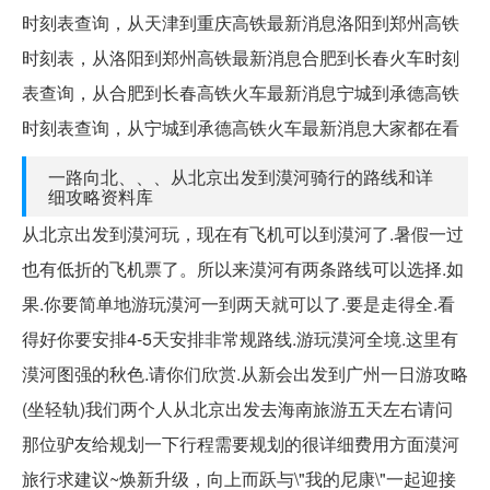
时刻表查询，从天津到重庆高铁最新消息洛阳到郑州高铁
时刻表，从洛阳到郑州高铁最新消息合肥到长春火车时刻
表查询，从合肥到长春高铁火车最新消息宁城到承德高铁
时刻表查询，从宁城到承德高铁火车最新消息大家都在看
一路向北、、、从北京出发到漠河骑行的路线和详
细攻略资料库
从北京出发到漠河玩，现在有飞机可以到漠河了.暑假一过
也有低折的飞机票了。所以来漠河有两条路线可以选择.如
果.你要简单地游玩漠河一到两天就可以了.要是走得全.看
得好你要安排4-5天安排非常规路线.游玩漠河全境.这里有
漠河图强的秋色.请你们欣赏.从新会出发到广州一日游攻略
(坐轻轨)我们两个人从北京出发去海南旅游五天左右请问
那位驴友给规划一下行程需要规划的很详细费用方面漠河
旅行求建议~焕新升级，向上而跃与\"我的尼康\"一起迎接