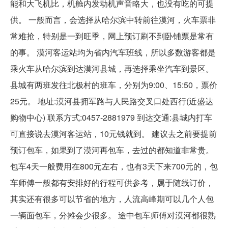
能和大飞机比，机舱内发动机声音略大，也没有吃的可提
供。 一般而言，会选择从哈尔滨中转前往漠河，火车票非
常难抢，特别是一到旺季，网上预订刷不到卧铺票是常有
的事。 漠河客运站均为省内汽车班线，所以多数游客都是
乘火车从哈尔滨到达漠河县城，再选择乘坐汽车到景区。
县城有两班发往北极村的班车，分别为9:00、15:50，票价
25元。 地址:漠河县拥军路与人民路交叉口处西行(近盛达
购物中心) 联系方式:0457-2881979 到达交通:县城内打车
可直接说去漠河客运站，10元钱就到。 建议去之前要提前
预订包车，如果到了漠河再包车，去过的都知道非常贵。
包车4天一般费用在800元左右，也有3天下来700元的，包
车师傅一般都有安排好的行程可供参考，属于随线订价，
其实还有很多可以节省的地方，人流高峰期可以几个人包
一辆面包车，分摊会少很多。 途中包车师傅对漠河都很熟