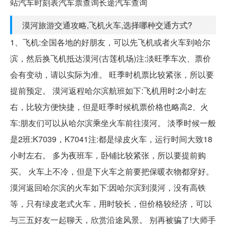
站汽车时刻表汽车票查询长途汽车查询
漠河旅游交通攻略,飞机火车,选择哪种交通方式?
1、飞机:全国各地的好朋友，可以先飞机或者火车到哈尔
滨，然后换飞机抵达漠河(古莲机场)注:淡旺季车次、票价
会有变动，请以实际为准。 旺季时机票比较紧张，所以要
提前预定。 漠河返程哈尔滨航班如下:飞机用时:2小时左
右，比较方便快捷，但是旺季时候机票价格也略高2、火
车:朋友们可以从哈尔滨乘坐火车前往漠河。 淡季时候一般
是2班:K7039，K7041注:都是绿皮火车，运行时间大致18
小时左右。 多为夜班车，卧铺比较紧张，所以要提前购
买。 火车上不冷，但是下火车之前要把保暖衣物都穿好。
漠河返回哈尔滨的火车如下:因哈尔滨到漠河，没有高铁
等，只有绿皮老式火车，用时较长，但价格较经济，可以
与三五好友一起聊天，欣赏沿途风景。 别再被骗了!大师手