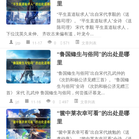
里
“平生直道耻求人”出自宋代李覯的《送
陈司理》。 “平生直道耻求人”全诗 《送
陈司理》 宋代 李覯 平生直道耻求人，
下位沈英久未伸。 齐吹古来偏有滥，叶龙今...
jzp
11-17
0
571
文章列表
“鲁国鲰生与俗同”的出处是哪
里
“鲁国鲰生与俗同”出自宋代孔武仲的
《次韵和杨公济见赠三首》。 “鲁国鲰
生与俗同”全诗 《次韵和杨公济见赠三
首》 宋代 孔武仲 鲁国鲰生与俗同，何尝孤讦慕龙...
jzl
11-16
0
497
文章列表
“箧中莱衣幸可看”的出处是哪
里
“箧中莱衣幸可看”出自宋代姚勉的《送
李幼章》。 “箧中莱衣幸可看”全诗 《送