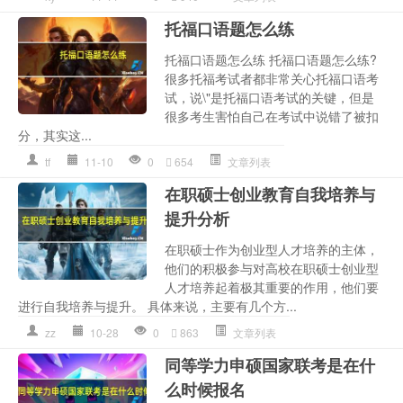
托福口语题怎么练
托福口语题怎么练 托福口语题怎么练?
很多托福考试者都非常关心托福口语考
试，说\"是托福口语考试的关键，但是
很多考生害怕自己在考试中说错了被扣
分，其实这...
tf
11-10
0
654
文章列表
在职硕士创业教育自我培养与
提升分析
在职硕士作为创业型人才培养的主体，
他们的积极参与对高校在职硕士创业型
人才培养起着极其重要的作用，他们要
进行自我培养与提升。 具体来说，主要有几个方...
zz
10-28
0
863
文章列表
同等学力申硕国家联考是在什
么时候报名