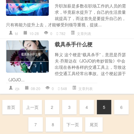
升职加薪是多数在职场工作的人员的需
求，毕竟薪水提升了，自己的生活质量
就提高了，而这首先是要提升自己的，
只有将能力提升上去，才能够受到领导重视，提拔...
td
10-28
0
782
文章列表
载具杀手什么梗
释义 这个梗是“载具杀手”，意思是乔瑟
夫·乔斯达在《JOJO的奇妙冒险》中会
出现在各种各样的交通工具上，导致这
些交通工具经常出事故。这个梗起源于
《JOJO...
zjs
08-20
0
548
文章列表
首页
上一页
2
3
4
5
6
7
8
下一页
尾页