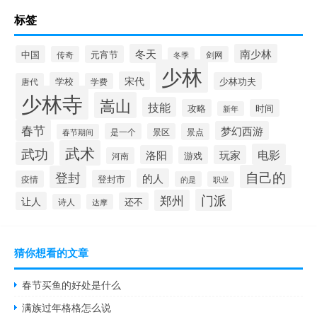
标签
冬天
南少林
中国
元宵节
传奇
剑网
冬季
少林
宋代
学校
少林功夫
唐代
学费
少林寺
嵩山
技能
攻略
时间
新年
春节
梦幻西游
是一个
景区
景点
春节期间
武术
武功
电影
洛阳
玩家
游戏
河南
自己的
登封
的人
登封市
疫情
的是
职业
门派
郑州
让人
还不
诗人
达摩
猜你想看的文章
春节买鱼的好处是什么
满族过年格格怎么说