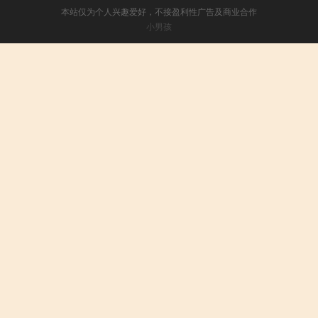
本站仅为个人兴趣爱好，不接盈利性广告及商业合作
小男孩