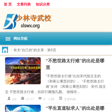
首 页
文章列表
知识分类
网站导航
>
有关“自己的”的文章
- 第5页
“不愁世路太行难”的出处是哪
里
“不愁世路太行难”出自宋代陆文圭的
《和蒋公秉思归韵》。 “不愁世路太行
难”全诗 《和蒋公秉思归韵》 宋代 陆文
圭 不愁世路太行难，自叹行藏愧孔颜。 借榻寺...
jzb
11-17
0
85
文章列表
“平生直道耻求人”的出处是哪