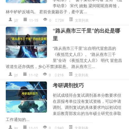
李幼章》 宋代 姚勉 梁间呢呢燕将雏，
林中栌栌反哺乌。 君前舍羹颍谷子，橐中寘...
jzr
11-15
0
726
文章列表
“路从燕市三千里”的出处是哪
里
“路从燕市三千里”出自明代冒愈昌的
《夜抵范丈人庄》。 “路从燕市三千
里”全诗 《夜抵范丈人庄》 明代 冒愈昌
谁道生还亦偶然，乡心不禁涕双悬。 路从燕市三...
jzl
11-12
0
216
文章列表
考研调剂技巧
初试成绩符合复试调剂基本分数要求但
在原报考单位没有复试资格，可以申请
调剂。调剂复试的具体要求均以初试结
束后教育部发出的当年硕士研究生录取
工作通知的...
ky
11-11
0
940
文章列表