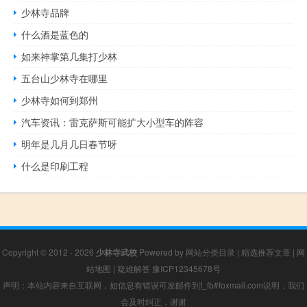
少林寺品牌
什么酒是蓝色的
如来神掌第几集打少林
五台山少林寺在哪里
少林寺如何到郑州
汽车资讯：雷克萨斯可能扩大小型车的阵容
明年是几月几日春节呀
什么是印刷工程
Copyright © 2012 - 2026
少林寺武校
Powered by
网站分类目录
|
精选推荐文章
|
网
站地图
|
疑难解答
豫ICP12345678号
声明：本站内容来自互联网，如信息有错误可发邮件到f_fb#foxmail.com说明，我们
会及时纠正，谢谢