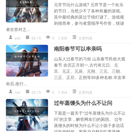
元宵节玩什么游戏? 元宵节是一个欢乐
的节日，当然少不了各种有趣的游戏。
其中最经典的莫过于猜灯谜了。游戏规
则很简单，参与者需报序号作答，猜谜
者在答对之...
yxd
02-15
0
333
文章列表
南阳春节可以串亲吗
山东人过春节的习俗 山东春节民俗大观
春节 农历正月初一,古代有元日、元
旦、元正、元辰、元朔、三元、三朝、
三正、正旦、正朔等30多种名称.辛亥革
命后,改行...
nyc
02-15
0
454
文章列表
过年蒸馒头为什么不让问
下面是一篇关于“过年蒸馒头为什么不让
问”的文章，解答网友们的困惑。 过年
蒸馒头的时候为什么不让小孩子多说话
过年的时候，家家户户都在忙着蒸馒