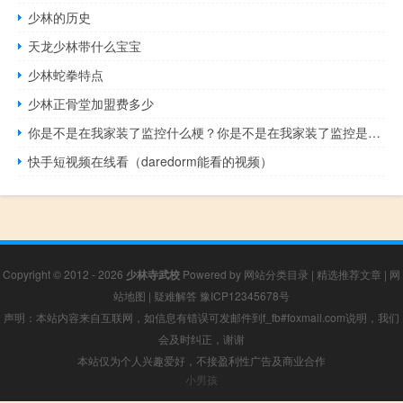
少林的历史
天龙少林带什么宝宝
少林蛇拳特点
少林正骨堂加盟费多少
你是不是在我家装了监控什么梗？你是不是在我家装了监控是什么意思什么梗
快手短视频在线看（daredorm能看的视频）
Copyright © 2012 - 2026
少林寺武校
Powered by
网站分类目录
|
精选推荐文章
|
网
站地图
|
疑难解答
豫ICP12345678号
声明：本站内容来自互联网，如信息有错误可发邮件到f_fb#foxmail.com说明，我们
会及时纠正，谢谢
本站仅为个人兴趣爱好，不接盈利性广告及商业合作
小男孩