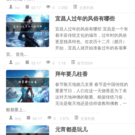
lnz
02-17
0
283
文章列表
宜昌人过年的风俗有哪些
宜昌人过年的风俗有哪些 宜昌是一个有
着丰富传统文化的城市，过年时的风俗
更是独具特色。在农历十二月（腊月）
开始，宜昌人就开始准备过年的各项事
宜。 首先...
ycr
02-17
0
18
春节2024
拜年要几柱香
春节敬天地烧几支香 春节是中国传统的
重要节日，人们在这一天烧香是为了表
达对天地神佛的敬重。根据传统习俗，
无论是敬天地还是信仰道教和佛教，一
般都要上...
bny
02-17
0
973
文章列表
元宵都是玩儿