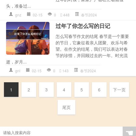
头，准备过...
gnz
02-15
0
448
春节2024
过年了你怎么写的日记
怎么写春节作文的结尾 春节是一个重要
的节日，它象征着亲人团聚、欢乐与希
望。在作文的结尾，我们可以表达对春
节的珍惜，并回顾过去的一年。时光流
逝，岁月...
gnl
02-15
0
143
春节2024
1
2
3
4
5
6
下一页
尾页
☚