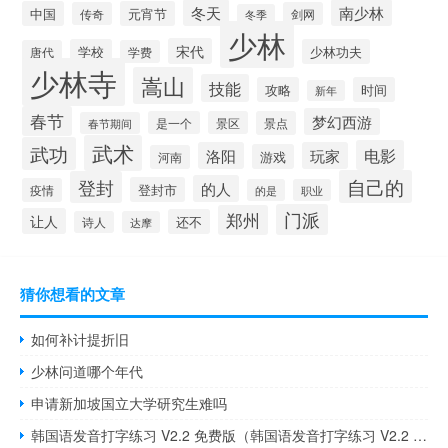
冬天
南少林
中国
元宵节
传奇
剑网
冬季
少林
宋代
学校
少林功夫
唐代
学费
少林寺
嵩山
技能
攻略
时间
新年
春节
梦幻西游
是一个
景区
景点
春节期间
武术
武功
电影
洛阳
玩家
游戏
河南
自己的
登封
的人
登封市
疫情
的是
职业
门派
郑州
让人
还不
诗人
达摩
猜你想看的文章
如何补计提折旧
少林问道哪个年代
申请新加坡国立大学研究生难吗
韩国语发音打字练习 V2.2 免费版（韩国语发音打字练习 V2.2 免费版功能简介）