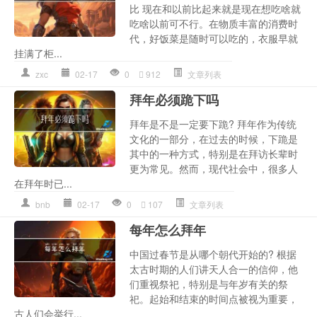
比 现在和以前比起来就是现在想吃啥就
吃啥以前可不行。在物质丰富的消费时
代，好饭菜是随时可以吃的，衣服早就
挂满了柜...
zxc
02-17
0
912
文章列表
拜年必须跪下吗
拜年是不是一定要下跪? 拜年作为传统
文化的一部分，在过去的时候，下跪是
其中的一种方式，特别是在拜访长辈时
更为常见。然而，现代社会中，很多人
在拜年时已...
bnb
02-17
0
107
文章列表
每年怎么拜年
中国过春节是从哪个朝代开始的? 根据
太古时期的人们讲天人合一的信仰，他
们重视祭祀，特别是与年岁有关的祭
祀。起始和结束的时间点被视为重要，
古人们会举行...