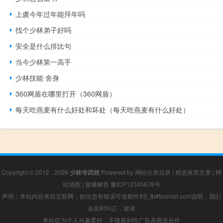
上虞今年过年能拜年吗
找个少林弟子好吗
安全是什么排比句
当今少林第一高手
少林技能 舍身
360网盾在哪里打开（360网盾）
每天吃燕麦有什么好处和坏处（每天吃燕麦有什么好处）
Copyright © 2012 - 2026
少林寺武校
Powered by
网站分类目录
|
精选推荐文章
|
网
站地图
|
疑难解答
豫ICP12345678号
声明：本站内容来自互联网，如信息有错误可发邮件到f_fb#foxmail.com说明，我们
会及时纠正，谢谢
本站仅为个人兴趣爱好，不接盈利性广告及商业合作