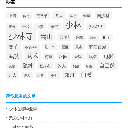
标签
冬天
南少林
中国
元宵节
传奇
剑网
冬季
少林
宋代
学校
少林功夫
唐代
学费
少林寺
嵩山
技能
攻略
时间
新年
春节
梦幻西游
是一个
景区
景点
春节期间
武术
武功
电影
洛阳
玩家
游戏
河南
自己的
登封
的人
登封市
疫情
的是
职业
门派
郑州
让人
还不
诗人
达摩
猜你想看的文章
少林在哪毕业季
天刀少林怎样
少林怎么偷书