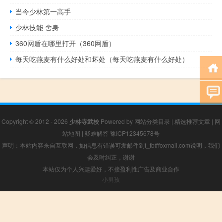
当今少林第一高手
少林技能 舍身
360网盾在哪里打开（360网盾）
每天吃燕麦有什么好处和坏处（每天吃燕麦有什么好处）
Copyright © 2012 - 2026
少林寺武校
Powered by
网站分类目录
|
精选推荐文章
|
网
站地图
|
疑难解答
豫ICP12345678号
声明：本站内容来自互联网，如信息有错误可发邮件到f_fb#foxmail.com说明，我们
会及时纠正，谢谢
本站仅为个人兴趣爱好，不接盈利性广告及商业合作
小男孩