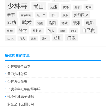
少林寺
嵩山
技能
攻略
时间
新年
春节
梦幻西游
是一个
景区
景点
春节期间
武术
武功
电影
洛阳
玩家
游戏
河南
自己的
登封
的人
登封市
疫情
的是
职业
门派
郑州
让人
还不
诗人
达摩
猜你想看的文章
少林在哪毕业季
天刀少林怎样
少林怎么偷书
上虞今年过年能拜年吗
找个少林弟子好吗
安全是什么排比句