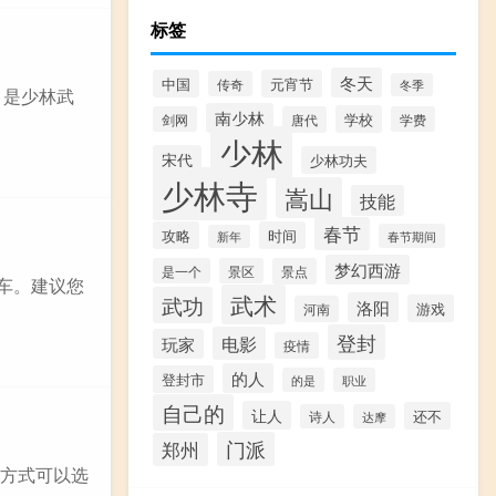
标签
冬天
中国
元宵节
传奇
冬季
，是少林武
南少林
学校
剑网
唐代
学费
少林
宋代
少林功夫
少林寺
嵩山
技能
春节
攻略
时间
春节期间
新年
梦幻西游
是一个
景区
景点
车。建议您
武术
武功
洛阳
游戏
河南
登封
电影
玩家
疫情
的人
登封市
的是
职业
自己的
让人
还不
诗人
达摩
门派
郑州
种方式可以选