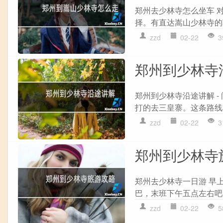
郑州去少林寺怎么坐车 
择。有直达嵩山少林寺的
zzd
02-22
3
郑州到少林寺
郑州到少林寺沿途讲解 
打的去三皇寨。这条路线
zzd
02-22
3
郑州到少林寺
郑州去少林寺一日游 早
巴，末班下午五点左右吧
zzd
02-22
5