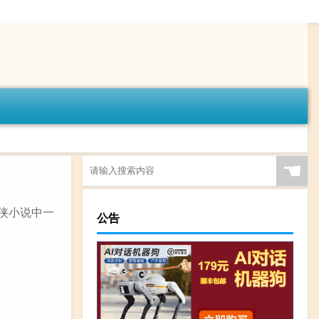
☚
侠小说中一
公告