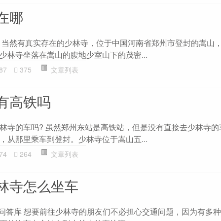
在哪
 当然有真实存在的少林寺，位于中国河南省郑州市登封的嵩山
少林寺坐落在嵩山的腹地少室山下的茂密...
87
375
文章列表
有高铁吗
林寺的车吗? 虽然郑州东站是高铁站，但是没有直接去少林寺的
，从那里乘车到登封。少林寺位于嵩山五...
74
264
文章列表
林寺怎么坐车
- 问答库 想要前往少林寺的朋友们不必担心交通问题，因为有多