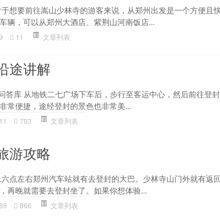
对于想要前往嵩山少林寺的游客来说，从郑州出发是一个方便且
车辆，可以从郑州大酒店、紫荆山河南饭店...
9
11
文章列表
沿途讲解
- 问答库 从地铁二七广场下车后，步行至客运中心，然后前往登
非常便捷，途经登封的景色也非常美...
11
793
文章列表
旅游攻略
上六点左右郑州汽车站就有去登封的大巴。少林寺山门外就有返
，再晚就需要去登封坐了。如果你想体验...
89
866
文章列表