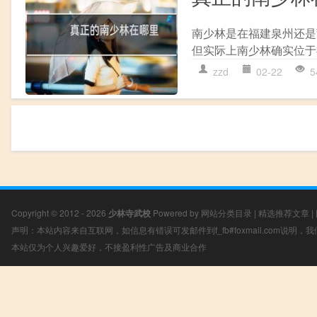
南少林是在福建泉州还是
但实际上南少林确实位于
zzd
02-22
5
Copyright © 2012 - 2026
少林寺武校
Powered by
网站分类目录
|
精选推荐文章
|
声明：本站内容来自互联网，如信息有错误可发邮件到f_fb#foxmail.com说明
本站仅为个人兴趣爱好，不接盈利性广告及商业合作