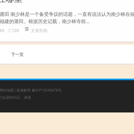
莆田 南少林是一个备受争议的话题，一直有说法认为南少林在
福建的莆田。根据历史记载，南少林寺前...
49
726
文章列表
下一页
网站地图
|
疑难解答
豫ICP12345678号
，我们会及时纠正，谢谢