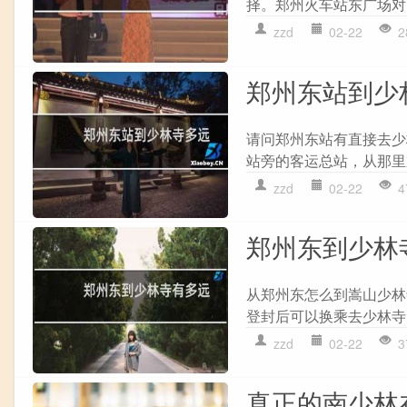
择。郑州火车站东广场对
zzd
02-22
2
郑州东站到少
请问郑州东站有直接去少
站旁的客运总站，从那里
zzd
02-22
4
郑州东到少林
从郑州东怎么到嵩山少林
登封后可以换乘去少林寺
zzd
02-22
3
真正的南少林