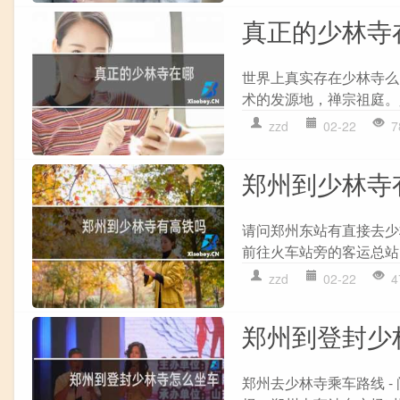
真正的少林寺
世界上真实存在少林寺么
术的发源地，禅宗祖庭。
zzd
02-22
7
郑州到少林寺
请问郑州东站有直接去少
前往火车站旁的客运总站
zzd
02-22
4
郑州到登封少
郑州去少林寺乘车路线 