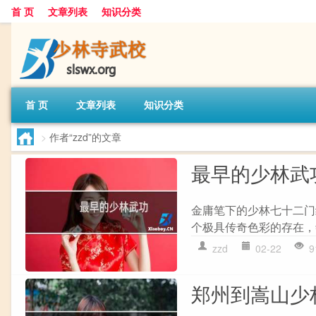
首 页
文章列表
知识分类
首 页
文章列表
知识分类
>
作者“zzd”的文章
最早的少林武
金庸笔下的少林七十二门
个极具传奇色彩的存在，
zzd
02-22
9
郑州到嵩山少