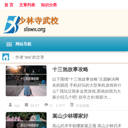
首 页
文章列表
知识分类
网站导航
>
作者“sss”的文章
十三煞故事攻略
以下围绕“十三煞故事攻略”主题解决网
友的困惑 手机好玩的大型单机游戏有什
么? 我玩过很多这类游戏,那就由我为大
家介绍几个吧! 掠夺之剑:暗影大...
sss
04-27
0
477
手游攻略
嵩山少林哪家好
嵩山武术学校哪家最正规 嵩山少林武术