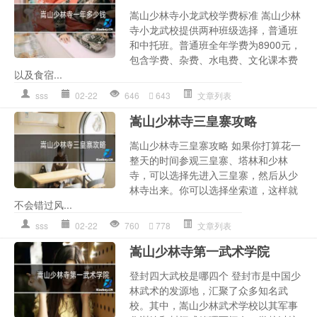
嵩山少林寺小龙武校学费标准 嵩山少林
寺小龙武校提供两种班级选择，普通班
和中托班。普通班全年学费为8900元，
包含学费、杂费、水电费、文化课本费
以及食宿...
sss
02-22
646
643
文章列表
嵩山少林寺三皇寨攻略
嵩山少林寺三皇寨攻略 如果你打算花一
整天的时间参观三皇寨、塔林和少林
寺，可以选择先进入三皇寨，然后从少
林寺出来。你可以选择坐索道，这样就
不会错过风...
sss
02-22
760
778
文章列表
嵩山少林寺第一武术学院
登封四大武校是哪四个 登封市是中国少
林武术的发源地，汇聚了众多知名武
校。其中，嵩山少林武术学校以其军事