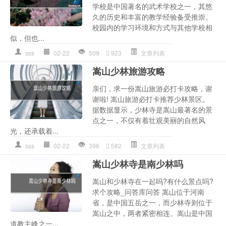
学校是中国著名的武术学校之一，其悠
久的历史和丰富的教学经验备受推崇。
校园内的学习环境和方式与其他学校相
似，但也...
sss
02-22
509
923
文章列表
嵩山少林旅游攻略
亲们，求一份嵩山旅游必打卡攻略，谢
谢啦! 嵩山旅游必打卡推荐少林景区。
据数据显示，少林寺是嵩山最著名的景
点之一，不仅有着壮观美丽的自然风
光，还承载着...
sss
02-22
396
582
文章列表
嵩山少林寺是南少林吗
嵩山和少林寺在一起吗?有什么景点吗?
求个攻略_问答库问答 嵩山位于河南
省，是中国五岳之一，而少林寺则位于
嵩山之中，两者紧密相连。嵩山是中国
道教主峰之一...