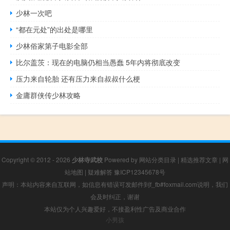
少林一次吧
“都在元处”的出处是哪里
少林俗家第子电影全部
比尔盖茨：现在的电脑仍相当愚蠢 5年内将彻底改变
压力来自轮胎 还有压力来自叔叔什么梗
金庸群侠传少林攻略
Copyright © 2012 - 2026
少林寺武校
Powered by
网站分类目录
|
精选推荐文章
|
网
站地图
|
疑难解答
豫ICP12345678号
声明：本站内容来自互联网，如信息有错误可发邮件到f_fb#foxmail.com说明，我们
会及时纠正，谢谢
本站仅为个人兴趣爱好，不接盈利性广告及商业合作
小男孩