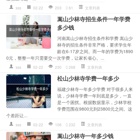
sss
02-22
203
61
文章列表
嵩山少林寺招生条件一年学费
多少钱
河南嵩山少林寺招生条件和学费 嵩山少
林寺的招生条件非常严格，要求学生年
龄在6-17岁之间。而一年的学费为1890
0元，整整一年只需要交一次学费，让家长省心。...
sss
02-22
230
268
文章列表
松山少林寺学费一年多少
福建少林寺一年多少学费 对于很多人来
说，少林寺学费一年到底是多少，一直
是一个困扰。根据数据显示，少林学校
学费范围在9800元到23800元之间。这
个差距让...
sss
02-22
106
232
文章列表
嵩山少林寺一年多少钱