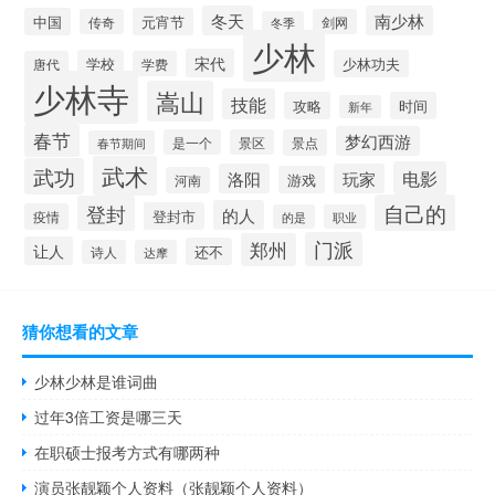
冬天
南少林
中国
元宵节
传奇
剑网
冬季
少林
宋代
学校
少林功夫
唐代
学费
少林寺
嵩山
技能
攻略
时间
新年
春节
梦幻西游
是一个
景区
景点
春节期间
武术
武功
电影
洛阳
玩家
游戏
河南
自己的
登封
的人
登封市
疫情
的是
职业
门派
郑州
让人
还不
诗人
达摩
猜你想看的文章
少林少林是谁词曲
过年3倍工资是哪三天
在职硕士报考方式有哪两种
演员张靓颖个人资料（张靓颖个人资料）