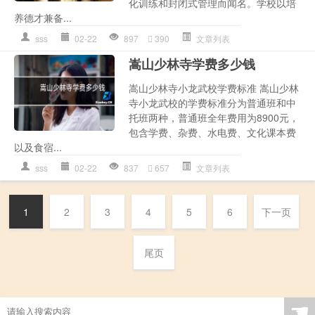
化训练和封闭式管理而闻名。学校以培
养德才兼备...
sss
02-22
897
390
文章列表
嵩山少林寺学费多少钱
嵩山少林寺小龙武校学费标准 嵩山少林
寺小龙武校的学费标准分为普通班和中
托班两种，普通班全年费用为8900元，
包含学费、杂费、水电费、文化课本费
以及食宿...
sss
02-22
837
657
文章列表
1
2
3
4
5
6
下一页
尾页
☚