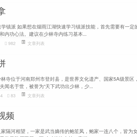
拿
速学镇派 如果想在烟雨江湖快速学习镇派技能，首先需要有一定
和内功心法。建议在少林寺内练习基本...
1
982
文章列表
拼
少林寺位于河南郑州市登封县，是世界文化遗产、国家5A级景区
闻名于世，被誉为“天下武功出少林，少...
44
83
文章列表
视频
人家隔河相望，一家是武当嫡传的鲍笙凤，鲍家一连八个，皆为