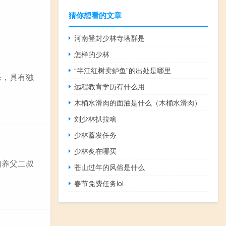
猜你想看的文章
河南登封少林寺塔群是
怎样的少林
“半江红树卖鲈鱼”的出处是哪里
乐，具有独
远程教育学历有什么用
木桶水滑肉的面油是什么（木桶水滑肉）
刘少林扒拉啥
少林蓄发任务
少林炙在哪买
的养父二叔
苍山过年的风俗是什么
春节免费任务lol