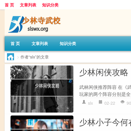
首 页
文章列表
知识分类
首 页
文章列表
知识分类
>
作者“slx”的文章
少林闲侠攻略
武林闲侠推荐阵容 在《
玩家的两个阵容分别是全
slx
02-22
9
少林小子今何