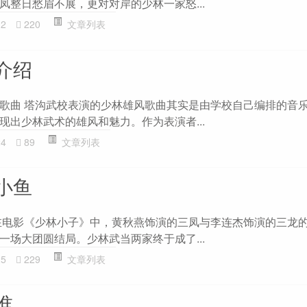
凤整日愁眉不展，更对对岸的少林一家怒...
02
220
文章列表
介绍
歌曲 塔沟武校表演的少林雄风歌曲其实是由学校自己编排的音
现出少林武术的雄风和魅力。作为表演者...
24
89
文章列表
小鱼
在电影《少林小子》中，黄秋燕饰演的三凤与李连杰饰演的三龙
一场大团圆结局。少林武当两家终于成了...
25
229
文章列表
谁