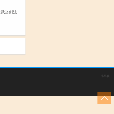
致武当剑法
小男孩