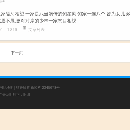
家隔河相望,一家是武当嫡传的鲍笙凤,鲍家一连八个,皆为女儿,
眉不展,更对对岸的少林一家怒目相视...
60
819
文章列表
下一页
网站地图
|
疑难解答
豫ICP12345678号
，我们会及时纠正，谢谢