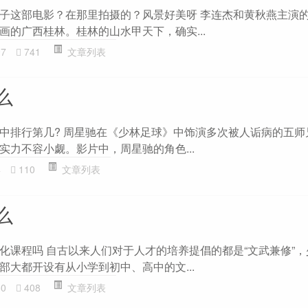
子这部电影？在那里拍摄的？风景好美呀 李连杰和黄秋燕主演
画的广西桂林。桂林的山水甲天下，确实...
97
741
文章列表
么
中排行第几? 周星驰在《少林足球》中饰演多次被人诟病的五师
实力不容小觑。影片中，周星驰的角色...
4
110
文章列表
么
化课程吗 自古以来人们对于人才的培养提倡的都是“文武兼修”
部大都开设有从小学到初中、高中的文...
50
408
文章列表