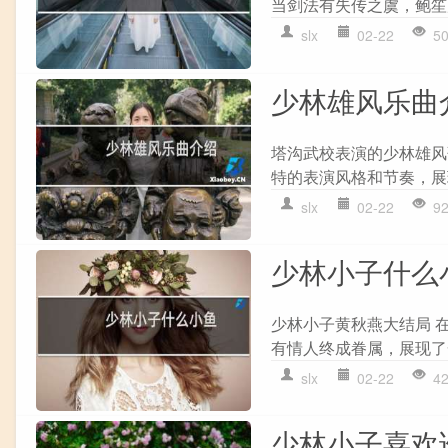
当剑法有失传之虞，鲍笙
slx
02-22
5
少林雄风乐曲
塔沟武校表演的少林雄风
特的表演风格和节奏，展
slx
02-22
9
少林小子什么
少林小子黄秋燕大结局 
有情人终成眷属，展现了
slx
02-22
4
少林小子喜欢