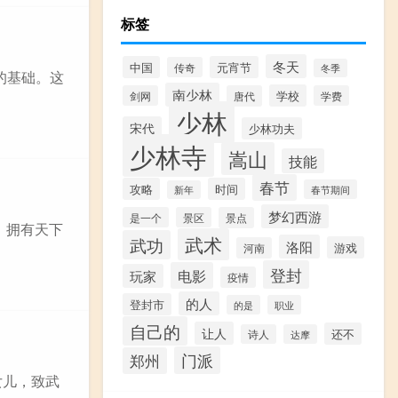
标签
冬天
中国
元宵节
传奇
冬季
的基础。这
南少林
学校
剑网
唐代
学费
少林
宋代
少林功夫
少林寺
嵩山
技能
春节
攻略
时间
春节期间
新年
梦幻西游
是一个
景区
景点
，拥有天下
武术
武功
洛阳
游戏
河南
登封
电影
玩家
疫情
的人
登封市
的是
职业
自己的
让人
还不
诗人
达摩
门派
郑州
女儿，致武