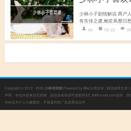
少林小子剧情解说 两户人
有失传之虞,鲍笙凤整日愁
slx
02-22
3
Copyright © 2012 - 2026
少林寺武校
Powered by
网站分类目录
|
精选推荐文章
|
声明：本站内容来自互联网，如信息有错误可发邮件到f_fb#foxmail.com说明
本站仅为个人兴趣爱好，不接盈利性广告及商业合作