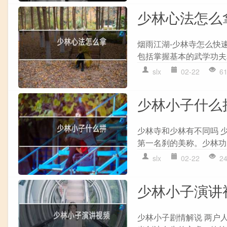
少林心法怎么
烟雨江湖-少林寺怎么快
包括掌握基本的武学功夫
slx
02-22
6
少林小子什么
少林寺和少林有不同吗 
第一名刹的美称。少林功夫
slx
02-22
2
少林小子演讲
少林小子剧情解说 两户