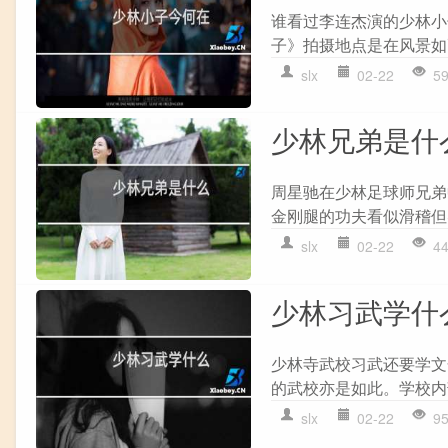
谁看过李连杰演的少林小
子》拍摄地点是在风景如
slx
02-22
5
少林兄弟是什
周星驰在少林足球师兄弟
金刚腿的功夫看似滑稽但
slx
02-22
4
少林习武学什
少林寺武校习武还要学文
的武校亦是如此。学校内
slx
02-22
9