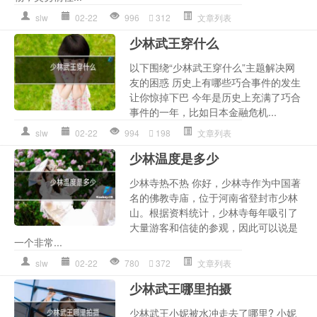
slw
02-22
996
312
文章列表
少林武王穿什么
以下围绕“少林武王穿什么”主题解决网
友的困惑 历史上有哪些巧合事件的发生
让你惊掉下巴 今年是历史上充满了巧合
事件的一年，比如日本金融危机...
slw
02-22
994
198
文章列表
少林温度是多少
少林寺热不热 你好，少林寺作为中国著
名的佛教寺庙，位于河南省登封市少林
山。根据资料统计，少林寺每年吸引了
大量游客和信徒的参观，因此可以说是
一个非常...
slw
02-22
780
372
文章列表
少林武王哪里拍摄
少林武王小妮被水冲走去了哪里? 小妮