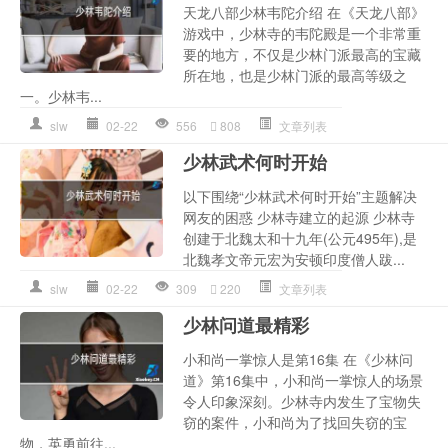
天龙八部少林韦陀介绍 在《天龙八部》
游戏中，少林寺的韦陀殿是一个非常重
要的地方，不仅是少林门派最高的宝藏
所在地，也是少林门派的最高等级之
一。少林韦...
slw
02-22
556
808
文章列表
少林武术何时开始
以下围绕“少林武术何时开始”主题解决
网友的困惑 少林寺建立的起源 少林寺
创建于北魏太和十九年(公元495年),是
北魏孝文帝元宏为安顿印度僧人跋...
slw
02-22
309
220
文章列表
少林问道最精彩
小和尚一掌惊人是第16集 在《少林问
道》第16集中，小和尚一掌惊人的场景
令人印象深刻。少林寺内发生了宝物失
窃的案件，小和尚为了找回失窃的宝
物，英勇前往...