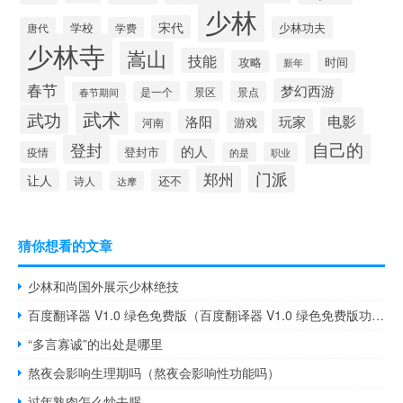
少林
宋代
学校
少林功夫
唐代
学费
少林寺
嵩山
技能
攻略
时间
新年
春节
梦幻西游
是一个
景区
景点
春节期间
武术
武功
电影
洛阳
玩家
游戏
河南
自己的
登封
的人
登封市
疫情
的是
职业
门派
郑州
让人
还不
诗人
达摩
猜你想看的文章
少林和尚国外展示少林绝技
百度翻译器 V1.0 绿色免费版（百度翻译器 V1.0 绿色免费版功能简介）
“多言寡诚”的出处是哪里
熬夜会影响生理期吗（熬夜会影响性功能吗）
过年熟肉怎么炒去腥