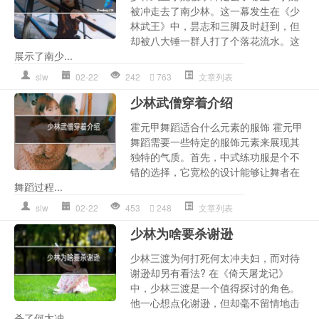
被冲走去了南少林。这一幕发生在《少
林武王》中，昙志和三脚及时赶到，但
却被八大锤一群人打了个落花流水。这
展示了南少...
slw
02-22
242
763
文章列表
少林武僧穿着介绍
霍元甲舞蹈适合什么元素的服饰 霍元甲
舞蹈需要一些特定的服饰元素来展现其
独特的气质。首先，中式练功服是个不
错的选择，它宽松的设计能够让舞者在
舞蹈过程...
slw
02-22
453
248
文章列表
少林为啥要杀谢逊
少林三渡为何打死何太冲夫妇，而对待
谢逊却另有看法? 在《倚天屠龙记》
中，少林三渡是一个值得探讨的角色。
他一心想点化谢逊，但却毫不留情地击
杀了何太冲...