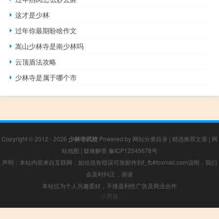
这才是少林
过年你最期盼啥作文
嵩山少林寺是南少林吗
云顶盾法攻略
少林寺是属于哪个市
Copyright © 2012 - 2026
少林寺武校
Powered by
网站分类目录
|
精选推荐文章
|
网
站地图
|
疑难解答
豫ICP12345678号
声明：本站内容来自互联网，如信息有错误可发邮件到f_fb#foxmail.com说明，我们
会及时纠正，谢谢
本站仅为个人兴趣爱好，不接盈利性广告及商业合作
小男孩