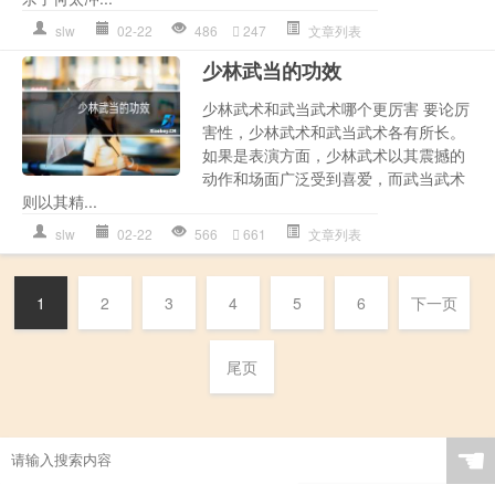
slw
02-22
486
247
文章列表
少林武当的功效
少林武术和武当武术哪个更厉害 要论厉
害性，少林武术和武当武术各有所长。
如果是表演方面，少林武术以其震撼的
动作和场面广泛受到喜爱，而武当武术
则以其精...
slw
02-22
566
661
文章列表
1
2
3
4
5
6
下一页
尾页
☚