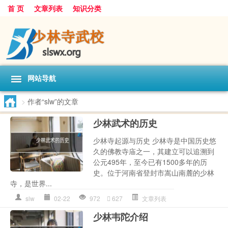
首 页
文章列表
知识分类
网站导航
>
作者“slw”的文章
少林武术的历史
少林寺起源与历史 少林寺是中国历史悠
久的佛教寺庙之一，其建立可以追溯到
公元495年，至今已有1500多年的历
史。位于河南省登封市嵩山南麓的少林
寺，是世界...
slw
02-22
972
627
文章列表
少林韦陀介绍