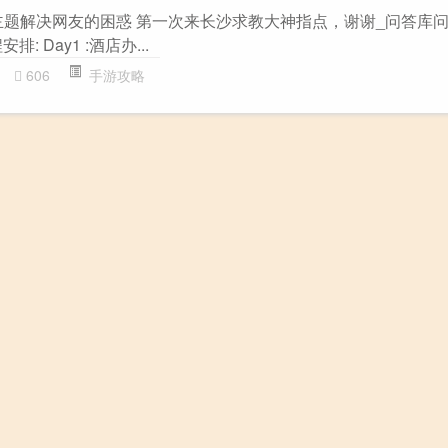
”主题解决网友的困惑 第一次来长沙求教大神指点，谢谢_问答库问答
 Day1 :酒店办...
606
手游攻略