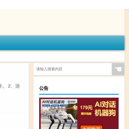
☚
。 2、游
公告