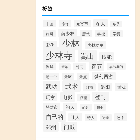
标签
冬天
中国
元宵节
传奇
冬季
南少林
学校
剑网
唐代
学费
少林
宋代
少林功夫
少林寺
嵩山
技能
春节
攻略
时间
春节期间
新年
梦幻西游
是一个
景区
景点
武术
武功
洛阳
游戏
河南
登封
电影
玩家
疫情
的人
登封市
的是
职业
自己的
让人
还不
诗人
达摩
门派
郑州