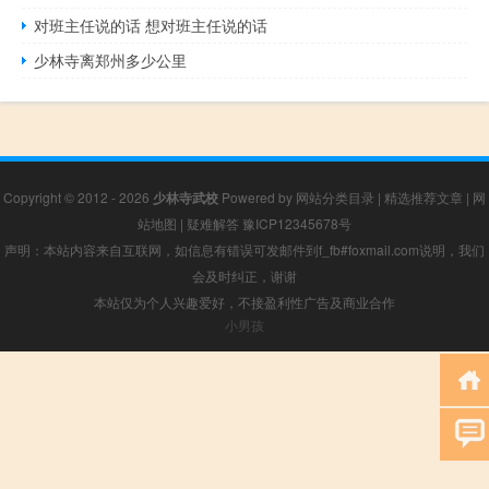
对班主任说的话 想对班主任说的话
少林寺离郑州多少公里
Copyright © 2012 - 2026
少林寺武校
Powered by
网站分类目录
|
精选推荐文章
|
网
站地图
|
疑难解答
豫ICP12345678号
声明：本站内容来自互联网，如信息有错误可发邮件到f_fb#foxmail.com说明，我们
会及时纠正，谢谢
本站仅为个人兴趣爱好，不接盈利性广告及商业合作
小男孩