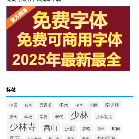
标签
冬天
南少林
中国
元宵节
传奇
剑网
冬季
少林
宋代
学校
少林功夫
唐代
学费
少林寺
嵩山
技能
攻略
时间
新年
春节
梦幻西游
是一个
景区
景点
春节期间