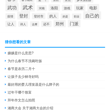
武术
武功
电影
洛阳
玩家
游戏
河南
自己的
登封
的人
登封市
疫情
的是
职业
门派
郑州
让人
还不
诗人
达摩
猜你想看的文章
孃孃是什么意思?
为什么春节不洗碗吃饭
春节是农历二月十
让孩子去少林寺好吗
最好用的婴儿理发器是什么牌子的
过年干哪个致富
拜年作文怎么拍照
湘商大会 关于湘商大会的介绍