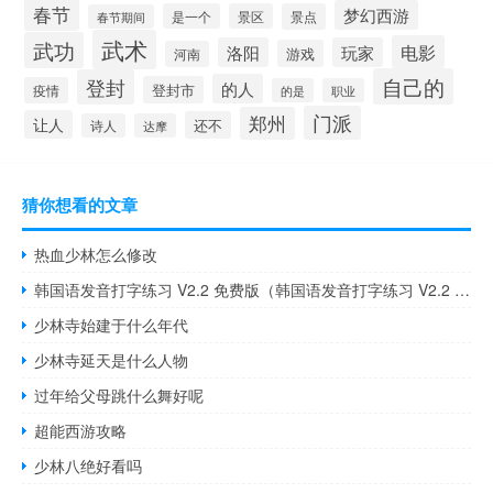
春节
梦幻西游
是一个
景区
景点
春节期间
武术
武功
电影
洛阳
玩家
游戏
河南
自己的
登封
的人
登封市
疫情
的是
职业
门派
郑州
让人
还不
诗人
达摩
猜你想看的文章
热血少林怎么修改
韩国语发音打字练习 V2.2 免费版（韩国语发音打字练习 V2.2 免费版功能简介）
少林寺始建于什么年代
少林寺延天是什么人物
过年给父母跳什么舞好呢
超能西游攻略
少林八绝好看吗