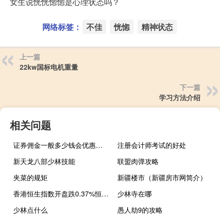
女生说恍恍惚惚是心理状态吗？
网络标签：
不佳
恍惚
精神状态
上一篇
22kw国标电机重量
下一篇
学习方法介绍
相关问题
证券佣金一般多少钱会优惠（证券佣金一般是多少）
注册会计师考试的好处
新天龙八部少林技能
联盟肉弹攻略
夹菜的规矩
新疆楼市（新疆房市网简介）
香港恒生指数开盘跌0.37%恒大物业涨超3%小鹏汽车跌超2%
少林寺在哪
少林点什么
愚人劫9的攻略