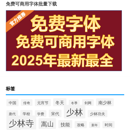
免费可商用字体批量下载
标签
冬天
南少林
中国
元宵节
传奇
剑网
冬季
少林
宋代
学校
少林功夫
唐代
学费
少林寺
嵩山
技能
攻略
时间
新年