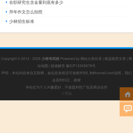
在职研究生含金量到底有多少
拜年作文怎么拍照
少林招生标准
Copyright © 2012 - 2026
少林寺武校
Powered by
网站分类目录
|
精选推荐文章
|
网
站地图
|
疑难解答
豫ICP12345678号
声明：本站内容来自互联网，如信息有错误可发邮件到f_fb#foxmail.com说明，我们
会及时纠正，谢谢
本站仅为个人兴趣爱好，不接盈利性广告及商业合作
小男孩