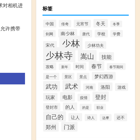
求对相机进
标签
冬天
中国
元宵节
传奇
冬季
就不允许携带
南少林
学校
剑网
唐代
学费
少林
宋代
少林功夫
少林寺
嵩山
技能
春节
攻略
时间
春节期间
新年
梦幻西游
是一个
景区
景点
武术
武功
洛阳
游戏
河南
登封
电影
玩家
疫情
的人
登封市
的是
职业
自己的
让人
还不
诗人
达摩
门派
郑州