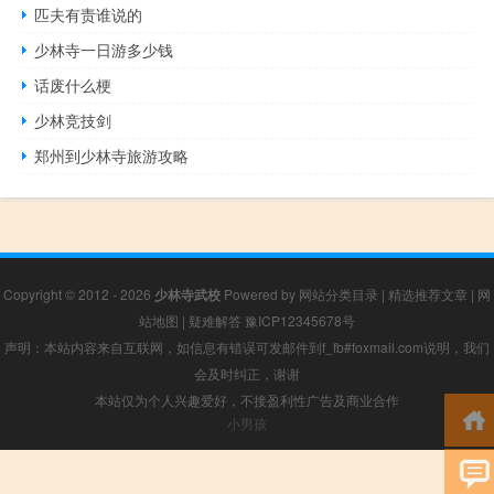
匹夫有责谁说的
少林寺一日游多少钱
话废什么梗
少林竞技剑
郑州到少林寺旅游攻略
Copyright © 2012 - 2026
少林寺武校
Powered by
网站分类目录
|
精选推荐文章
|
网
站地图
|
疑难解答
豫ICP12345678号
声明：本站内容来自互联网，如信息有错误可发邮件到f_fb#foxmail.com说明，我们
会及时纠正，谢谢
本站仅为个人兴趣爱好，不接盈利性广告及商业合作
小男孩