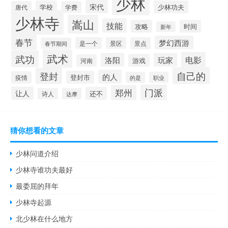
少林
宋代
学校
少林功夫
唐代
学费
少林寺
嵩山
技能
攻略
时间
新年
春节
梦幻西游
是一个
景区
景点
春节期间
武术
武功
电影
洛阳
玩家
游戏
河南
自己的
登封
的人
登封市
疫情
的是
职业
门派
郑州
让人
还不
诗人
达摩
猜你想看的文章
少林问道介绍
少林寺谁功夫最好
最委屈的拜年
少林寺起源
北少林在什么地方