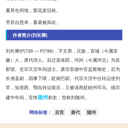
蕙草生闲地，梨花发旧枝。
芳菲自恩幸，看著被风吹。
作者简介(刘长卿)
刘长卿(约726 — 约786)，字文房，汉族，宣城（今属安
徽）人，唐代诗人。后迁居洛阳，河间（今属河北）为其
郡望。玄宗天宝年间进士。肃宗至德中官监察御史，后为
长洲县尉，因事下狱，贬南巴尉。代宗大历中任转运使判
官，知淮西、鄂岳转运留后，又被诬再贬睦州司马。德宗
随州
建中年间，官终
刺史，世称刘随州。
网络标签：
后宫
唐代
随州