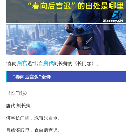
后宫
唐代
“春向
迟”出自
刘长卿的《长门怨》。
“春向后宫迟”全诗
《长门怨》
唐代 刘长卿
何事长门闭，珠帘只自垂。
月移深殿早，春向后宫迟。