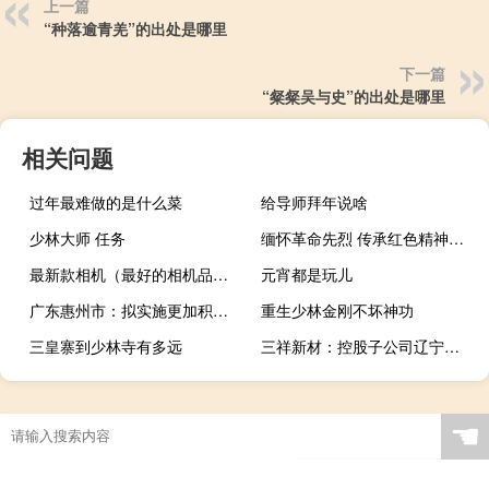
上一篇
“种落逾青羌”的出处是哪里
下一篇
“粲粲吴与史”的出处是哪里
相关问题
过年最难做的是什么菜
给导师拜年说啥
少林大师 任务
缅怀革命先烈 传承红色精神（缅怀）
最新款相机（最好的相机品牌）
元宵都是玩儿
广东惠州市：拟实施更加积极宽松的落户政策优化惠城区、大亚湾开发区等4区的落户条件
重生少林金刚不坏神功
三皇寨到少林寺有多远
三祥新材：控股子公司辽宁华祥签署《技术开发合作协议》
☚