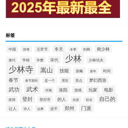
标签
冬天
南少林
中国
元宵节
传奇
剑网
冬季
少林
宋代
学校
少林功夫
唐代
学费
少林寺
嵩山
技能
攻略
时间
新年
春节
梦幻西游
是一个
景区
景点
春节期间
武术
武功
电影
洛阳
玩家
游戏
河南
自己的
登封
的人
登封市
疫情
的是
职业
门派
郑州
让人
还不
诗人
达摩