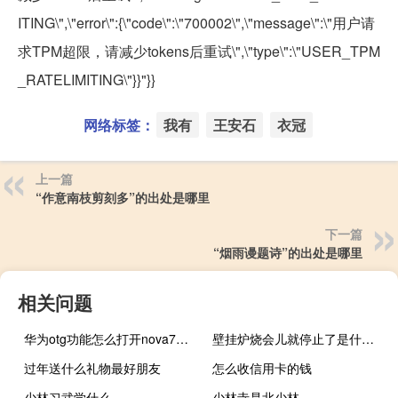
ITING\",\"error\":{\"code\":\"700002\",\"message\":\"用户请
求TPM超限，请减少tokens后重试\",\"type\":\"USER_TPM
_RATELIMITING\"}}"}}
网络标签：
我有
王安石
衣冠
上一篇
“作意南枝剪刻多”的出处是哪里
下一篇
“烟雨谩题诗”的出处是哪里
相关问题
华为otg功能怎么打开nova7（华为otg功能怎么打开）
壁挂炉烧会儿就停止了是什么原因
过年送什么礼物最好朋友
怎么收信用卡的钱
少林习武学什么
少林寺是北少林