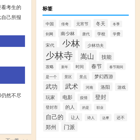
要看考生的
标签
比自己所报
冬天
中国
元宵节
传奇
冬季
南少林
学校
剑网
唐代
学费
少林
宋代
少林功夫
少林寺
嵩山
技能
春节
攻略
时间
春节期间
新年
梦幻西游
是一个
景区
景点
武术
武功
洛阳
游戏
河南
却仍然不尽
登封
电影
玩家
疫情
的人
登封市
的是
职业
自己的
让人
还不
诗人
达摩
门派
郑州
下一篇