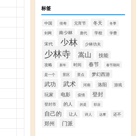
标签
冬天
中国
元宵节
传奇
冬季
南少林
学校
剑网
唐代
学费
少林
宋代
少林功夫
少林寺
嵩山
技能
春节
攻略
时间
春节期间
新年
梦幻西游
是一个
景区
景点
武术
武功
洛阳
游戏
河南
登封
电影
玩家
疫情
的人
登封市
的是
职业
自己的
让人
还不
诗人
达摩
门派
郑州