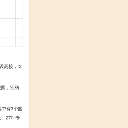
设高校，“2
校园，宏丽
其中有3个国
、27种专