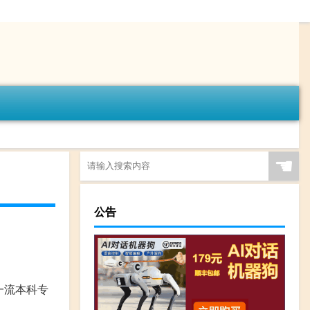
☚
公告
一流本科专