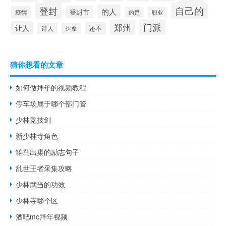
自己的
登封
的人
登封市
疫情
的是
职业
门派
郑州
让人
还不
诗人
达摩
猜你想看的文章
如何做拜年的视频教程
停车场属于哪个部门管
少林竞技剑
新少林寺角色
雏鸟出巢的励志句子
乱世王者采集攻略
少林武当的功效
少林寺哪个区
酒吧mc拜年视频