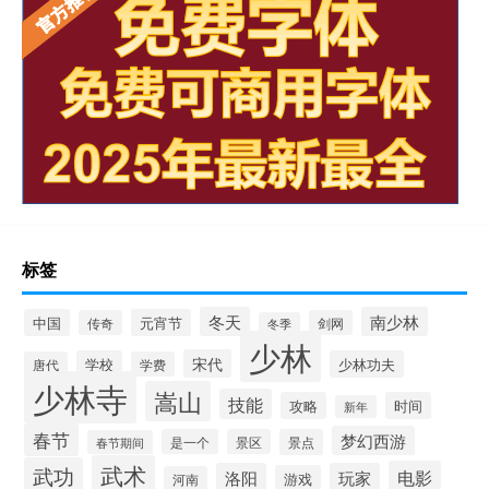
标签
冬天
南少林
中国
元宵节
传奇
剑网
冬季
少林
宋代
学校
少林功夫
唐代
学费
少林寺
嵩山
技能
攻略
时间
新年
春节
梦幻西游
是一个
景区
景点
春节期间
武术
武功
电影
洛阳
玩家
游戏
河南