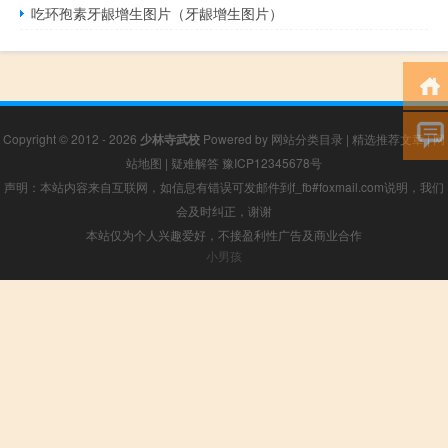
吃环孢素牙龈增生图片（牙龈增生图片）
Copyright © 2012 - 2026
少林寺武校
Powered by
网站分类目录
|
精选推荐文章
|
网
站地图
|
疑难解答
豫ICP12345678号
声明：本站内容来自互联网，如信息有错误可发邮件到f_fb#foxmail.com说明，我们
会及时纠正，谢谢
本站仅为个人兴趣爱好，不接盈利性广告及商业合作
小男孩