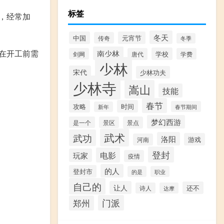
标签
，经常加
冬天
中国
元宵节
传奇
冬季
在开工前需
南少林
学校
剑网
唐代
学费
少林
宋代
少林功夫
少林寺
嵩山
技能
春节
攻略
时间
春节期间
新年
梦幻西游
是一个
景区
景点
武术
武功
洛阳
游戏
河南
登封
电影
玩家
疫情
的人
登封市
的是
职业
自己的
让人
还不
诗人
达摩
门派
郑州