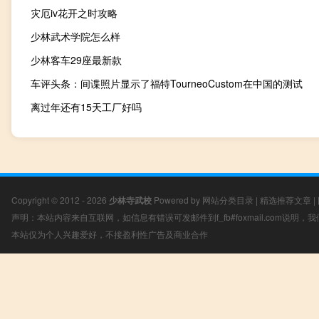
灾厄iv花开之时攻略
少林武术学院怎么样
少林客车29座最新款
车评头条：间谍照片显示了福特TourneoCustom在中国的测试
离过年还有15天工厂好吗
Copyright © 2012 - 2026
少林寺武校
Powered by
网站分类目录
|
精选推荐文章
|
声明：本站内容来自互联网，如信息有错误可发邮件到f_fb#foxmail.com说明
本站仅为个人兴趣爱好，不接盈利性广告及商业合作