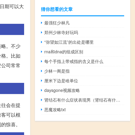
行日期可以大
猜你想看的文章
最强狂少林凡
郑州少林寺好玩吗
“弥望如江流”的出处是哪里
策略。不少
rna和dna的组成区别
价格。比如
每个手指上带戒指的含义是什么
空公司常常
少林一阁是指
厘米下边是啥单位
daysgone视频攻略
肾结石有什么症状表现男（肾结石有什么症状表现）
往往会在提
恶魔攻略txt
乘客可以根
到的惊喜。