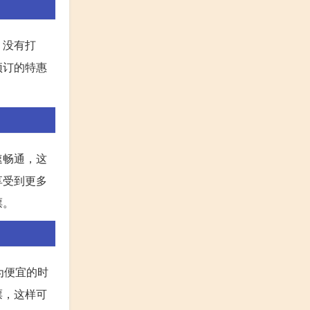
，没有打
预订的特惠
速畅通，这
享受到更多
票。
为便宜的时
票，这样可