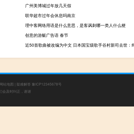
广州美博城过年放几天假
联华超市过年会休息吗南京
理中客网络用语是什么意思，是客讽刺哪一类人什么梗
创意的游艇广告语 春节
近50首歌曲被改编为中文 日本国宝级歌手谷村新司去世：终
网站地图
|
疑难解答
豫ICP12345678号
，我们会及时纠正，谢谢