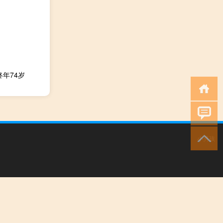
年74岁
小男孩