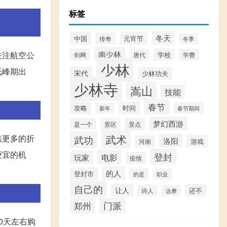
标签
冬天
中国
元宵节
传奇
冬季
南少林
关注航空公
学校
剑网
唐代
学费
少林
低峰期出
宋代
少林功夫
少林寺
嵩山
技能
春节
攻略
时间
春节期间
新年
梦幻西游
是一个
景区
景点
武术
供更多的折
武功
洛阳
游戏
河南
便宜的机
登封
电影
玩家
疫情
的人
登封市
的是
职业
自己的
让人
还不
诗人
达摩
门派
郑州
0天左右购