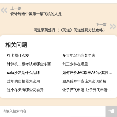
上一篇
设计制造中国第一架飞机的人是
下一篇
问道采药炼丹（《问道》问道炼药方法攻略）
相关问题
打卡照什么梗
多大年纪为卵巢早衰
计算机二级考试考哪些东西
剑三少林在哪里
sofa沙发是什么品牌
如何评价JAC瑞丰A60及其性能？
过年的自拍器怎么用
跟亲戚拜年应该怎么说简短
这个冬天有哪些花会开
让子弹飞申遗-让子弹飞申遗什么梗-「鲸吼社区」
☚