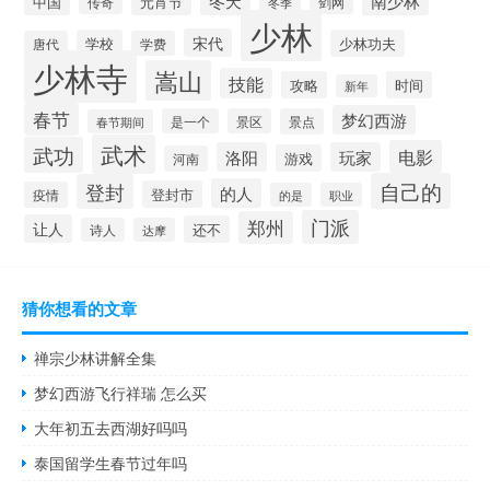
冬天
南少林
中国
元宵节
传奇
剑网
冬季
少林
宋代
学校
少林功夫
唐代
学费
少林寺
嵩山
技能
攻略
时间
新年
春节
梦幻西游
是一个
景区
景点
春节期间
武术
武功
电影
洛阳
玩家
游戏
河南
自己的
登封
的人
登封市
疫情
的是
职业
门派
郑州
让人
还不
诗人
达摩
猜你想看的文章
禅宗少林讲解全集
梦幻西游飞行祥瑞 怎么买
大年初五去西湖好吗吗
泰国留学生春节过年吗