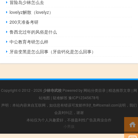
冒险岛少林怎么去
lovelyz解散（lovelyz）
200天准备考研
鲁西北过年的风俗是什么
中公教育考研怎么样
牙齿变黑是怎么回事（牙齿钙化是怎么回事）
Copyright © 2012 - 2026
少林寺武校
Powered by
网站分类目录
|
精选推荐文章
|
网
站地图
|
疑难解答
豫ICP12345678号
声明：本站内容来自互联网，如信息有错误可发邮件到f_fb#foxmail.com说明，我们
会及时纠正，谢谢
本站仅为个人兴趣爱好，不接盈利性广告及商业合作
小男孩