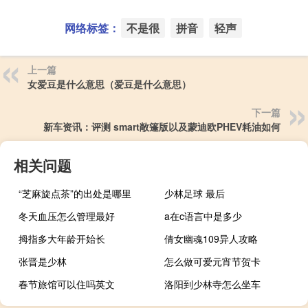
网络标签：
不是很
拼音
轻声
上一篇
女爱豆是什么意思（爱豆是什么意思）
下一篇
新车资讯：评测 smart敞篷版以及蒙迪欧PHEV耗油如何
相关问题
“芝麻旋点茶”的出处是哪里
少林足球 最后
冬天血压怎么管理最好
a在c语言中是多少
拇指多大年龄开始长
倩女幽魂109异人攻略
张晋是少林
怎么做可爱元宵节贺卡
春节旅馆可以住吗英文
洛阳到少林寺怎么坐车