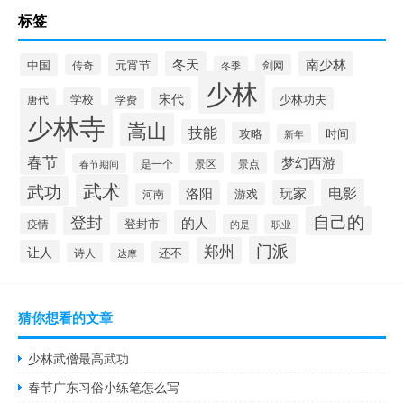
标签
冬天
南少林
中国
元宵节
传奇
剑网
冬季
少林
宋代
学校
少林功夫
唐代
学费
少林寺
嵩山
技能
攻略
时间
新年
春节
梦幻西游
是一个
景区
景点
春节期间
武术
武功
电影
洛阳
玩家
游戏
河南
自己的
登封
的人
登封市
疫情
的是
职业
门派
郑州
让人
还不
诗人
达摩
猜你想看的文章
少林武僧最高武功
春节广东习俗小练笔怎么写