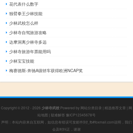
花代表什么数字
独臂拳王少林技能
少林武校怎么样
少林寺自驾旅游攻略
达摩洞离少林寺多远
少林寺旅游年票能用吗
少林宝宝技能
梅赛德斯-奔驰A级轿车获得欧洲NCAP奖
Copyright © 2012 - 2026
少林寺武校
Powered by
网站分类目录
|
精选推荐文章
|
网
站地图
|
疑难解答
豫ICP12345678号
声明：本站内容来自互联网，如信息有错误可发邮件到f_fb#foxmail.com说明，我们
会及时纠正，谢谢