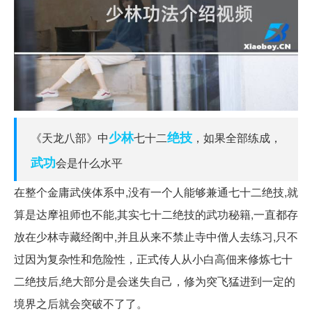
少林
绝技
《天龙八部》中
七十二
，如果全部练成，
武功
会是什么水平
在整个金庸武侠体系中,没有一个人能够兼通七十二绝技,就
算是达摩祖师也不能,其实七十二绝技的武功秘籍,一直都存
放在少林寺藏经阁中,并且从来不禁止寺中僧人去练习,只不
过因为复杂性和危险性，正式传人从小白高佃来修炼七十
二绝技后,绝大部分是会迷失自己，修为突飞猛进到一定的
境界之后就会突破不了了。