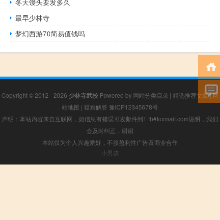
冬天馒头要发多久
最早少林寺
梦幻西游70简易值钱吗
Copyright © 2012 - 2026
少林寺武校
Powered by
网站分类目录
|
精选推荐文章
|
网
站地图
|
疑难解答
豫ICP12345678号
声明：本站内容来自互联网，如信息有错误可发邮件到f_fb#foxmail.com说明，我们
会及时纠正，谢谢
本站仅为个人兴趣爱好，不接盈利性广告及商业合作
小男孩