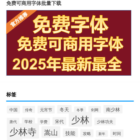
免费可商用字体批量下载
标签
冬天
南少林
中国
元宵节
传奇
剑网
冬季
少林
宋代
学校
少林功夫
唐代
学费
少林寺
嵩山
技能
攻略
时间
新年