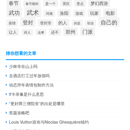
春节
梦幻西游
是一个
景区
景点
春节期间
武术
武功
电影
洛阳
玩家
游戏
河南
自己的
登封
的人
登封市
疫情
的是
职业
门派
郑州
让人
还不
诗人
达摩
猜你想看的文章
少林寺在山上吗
去酒店打工过年放假吗
动态拜年表情包制作方法
tf卡录像是什么意思
“更好两三僧院舍”的出处是哪里
答题攻略吧
Louis Vuitton宣布与Nicolas Ghesquière续约