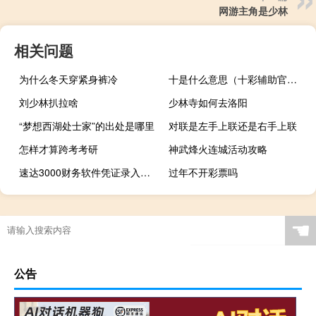
网游主角是少林
相关问题
为什么冬天穿紧身裤冷
十是什么意思（十彩辅助官方网站）
刘少林扒拉啥
少林寺如何去洛阳
“梦想西湖处士家”的出处是哪里
对联是左手上联还是右手上联
怎样才算跨考考研
神武烽火连城活动攻略
速达3000财务软件凭证录入功能怎样操作（速达3000财务软件）
过年不开彩票吗
☚
公告