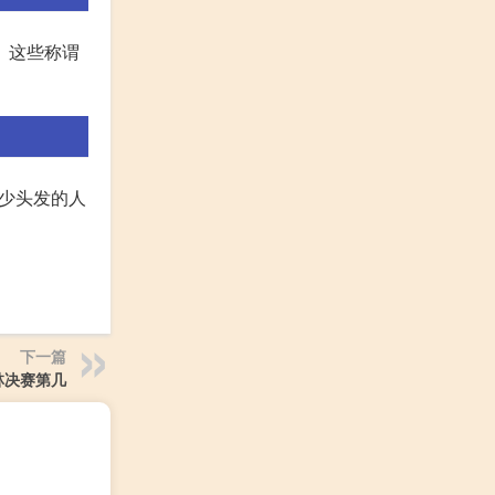
。这些称谓
少头发的人
下一篇
林决赛第几