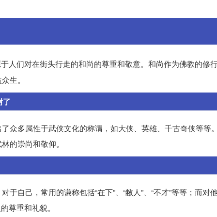
源于人们对在街头行走的和尚的尊重和敬意。和尚作为佛教的修
益众生。
谢了
出了众多属性于武侠文化的称谓，如大侠、英雄、千古奇侠等等
武林的崇尚和敬仰。
于自己，常用的谦称包括“在下”、“敝人”、“不才”等等；而对
他人的尊重和礼貌。