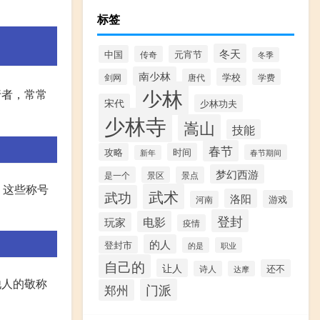
标签
冬天
中国
元宵节
传奇
冬季
南少林
学校
剑网
唐代
学费
少林
行者，常常
宋代
少林功夫
少林寺
嵩山
技能
春节
攻略
时间
春节期间
新年
梦幻西游
是一个
景区
景点
。这些称号
武术
武功
洛阳
游戏
河南
登封
电影
玩家
疫情
的人
登封市
的是
职业
自己的
让人
还不
诗人
达摩
他人的敬称
门派
郑州