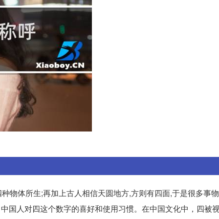
种物体所生;再加上古人相信天圆地方,方则有四面,于是很多事
映了中国人对四这个数字的喜好和使用习惯。在中国文化中，四被