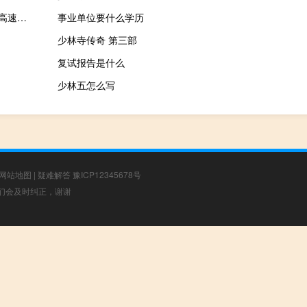
2023-09-29 22:48： 路况信息：2023年9月29日22时45分，许广高速长湘段南谷收费站附近以北K722处南往北因两车追尾造成交通通行缓慢，目前事故正在处理当中，交通恢复正常通行时间待定。 ​​​
事业单位要什么学历
少林寺传奇 第三部
复试报告是什么
少林五怎么写
网站地图
|
疑难解答
豫ICP12345678号
，我们会及时纠正，谢谢