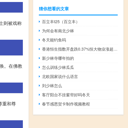
猜你想看的文章
百立丰t25（百立丰）
道士则被戏称
为何会有南北少林
冬天能钓鱼吗
香港恒生指数开盘跌0.37%恒大物业涨超3%小鹏汽车跌超2%
新少林寺哪年拍的
唤。在佛教
怎么训练少林瓜瓜
北欧国家说什么语言
刘少林怎么
客厅阳台不挂窗帘好吗冬天
尊重和尊
春节感恩贺卡制作视频教程