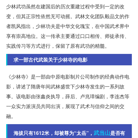
少林武功虽然在建国后的历次重建过程中受到一定的改
变，但其正宗性依然无可动摇。武林文化团队毅品文的作
者凯风指出，少林功夫是中华文化瑰宝，在中国武术界中
享有崇高地位。这一传承主要通过口口相传、师徒承传、
实践传习等方式进行，保留了原有武功的精髓。
求一部古代武装关于少林寺的电影
《少林寺》是一部由中原电影制片公司制作的经典动作电
影，讲述了隋唐年间武林盛世下少林寺发生的一系列故
事。该电影由张鑫炎执导，薛后、卢兆璋编剧，李连杰等
一众实力派演员共同出演，展现了武术与信仰之间的交
融。
武当山
海拔只有1612米，却被尊为“太岳”，
是否有