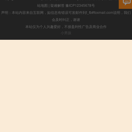
站地图
|
疑难解答
豫ICP12345678号
声明：本站内容来自互联网，如信息有错误可发邮件到f_fb#foxmail.com说明，我们
会及时纠正，谢谢
本站仅为个人兴趣爱好，不接盈利性广告及商业合作
小男孩