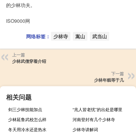
的少林功夫。
ISO9000网
网络标签：
少林寺
嵩山
武当山
上一篇
少林武僧穿着介绍
下一篇
少林年糕等于几
相关问题
剑三少林技能加点
“兆人皆老忧”的出处是哪里
少林延鲁武校怎么样
河南登封有几个少林寺
冬天用冷水还是热水
少林寺讲解词