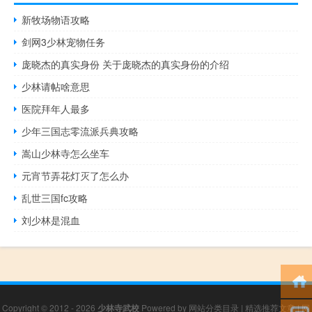
新牧场物语攻略
剑网3少林宠物任务
庞晓杰的真实身份 关于庞晓杰的真实身份的介绍
少林请帖啥意思
医院拜年人最多
少年三国志零流派兵典攻略
嵩山少林寺怎么坐车
元宵节弄花灯灭了怎么办
乱世三国fc攻略
刘少林是混血
Copyright © 2012 - 2026
少林寺武校
Powered by
网站分类目录
|
精选推荐文章
|
网