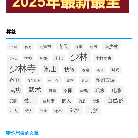
标签
冬天
南少林
中国
元宵节
传奇
剑网
冬季
少林
宋代
学校
少林功夫
唐代
学费
少林寺
嵩山
技能
攻略
时间
新年
春节
梦幻西游
是一个
景区
景点
春节期间
武术
武功
电影
洛阳
玩家
游戏
河南
自己的
登封
的人
登封市
疫情
的是
职业
门派
郑州
让人
还不
诗人
达摩
猜你想看的文章