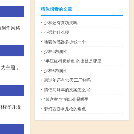
猜你想看的文章
少林还有真功夫吗
的创作风格
小强壮什么梗
地磅传感器多少钱一个
少林5内属性
“半江红树卖鲈鱼”的出处是哪里
活为主题，
少林6内属性
离过年还有15天工厂好吗
情侣间拜年的文案怎么写
“其宫室也”的出处是哪里
林能”并没
梦幻西游拿龙枪的角色