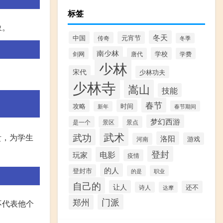
标签
象。
冬天
中国
元宵节
传奇
冬季
南少林
学校
剑网
唐代
学费
少林
宋代
少林功夫
。
少林寺
嵩山
技能
春节
攻略
时间
春节期间
新年
梦幻西游
是一个
景区
景点
武术
武功
贵，为学生
洛阳
游戏
河南
登封
电影
玩家
疫情
的人
登封市
的是
职业
自己的
让人
还不
诗人
达摩
门派
郑州
不代表他个