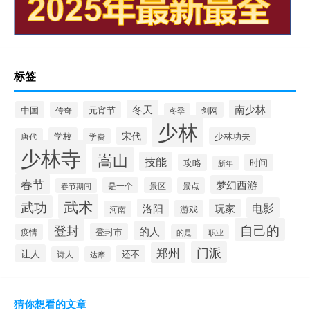
标签
冬天
南少林
中国
元宵节
传奇
剑网
冬季
少林
宋代
学校
少林功夫
唐代
学费
少林寺
嵩山
技能
攻略
时间
新年
春节
梦幻西游
是一个
景区
景点
春节期间
武术
武功
电影
洛阳
玩家
游戏
河南
自己的
登封
的人
登封市
疫情
的是
职业
门派
郑州
让人
还不
诗人
达摩
猜你想看的文章