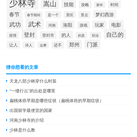
少林寺
嵩山
技能
攻略
时间
新年
春节
梦幻西游
是一个
景区
景点
春节期间
武术
武功
电影
洛阳
玩家
游戏
河南
自己的
登封
的人
登封市
疫情
的是
职业
门派
郑州
让人
还不
诗人
达摩
猜你想看的文章
天龙八部少林穿什么时装
“一缕行云”的出处是哪里
扁桃体癌早期是哪些症状（扁桃体癌的早期症状）
出国留学最便宜的国家
河南少林寺的介绍
少林是什么教