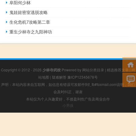
阜阳何少林
鬼娃娃密室逃脱攻略
生化危机7攻略第二章
重生少林寺之九阳神功
Copyright © 2012 - 2026
少林寺武校
Powered by
网站分类目录
|
精选推荐文章
|
网
站地图
|
疑难解答
豫ICP12345678号
声明：本站内容来自互联网，如信息有错误可发邮件到f_fb#foxmail.com说明，我们
会及时纠正，谢谢
本站仅为个人兴趣爱好，不接盈利性广告及商业合作
小男孩