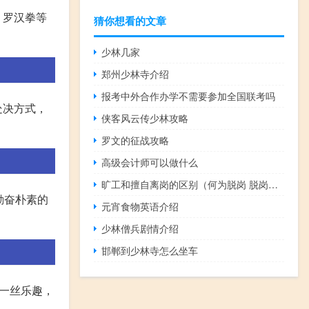
、罗汉拳等
猜你想看的文章
少林几家
郑州少林寺介绍
报考中外合作办学不需要参加全国联考吗
处决方式，
侠客风云传少林攻略
罗文的征战攻略
高级会计师可以做什么
旷工和擅自离岗的区别（何为脱岗 脱岗与旷工有什么区别呢）
勤奋朴素的
元宵食物英语介绍
少林僧兵剧情介绍
邯郸到少林寺怎么坐车
一丝乐趣，