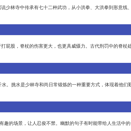
据说少林寺中传承有七十二种武功，从小洪拳、大洪拳到形意线
于打屁股，脊杖的伤害更大，也更具威慑力。古代刑罚中的脊杖
斤水。挑水是少林寺和尚日常锻炼的一种重要方式，体现着他们
些有趣的场景，让人忍俊不禁。幽默的句子有时能带给人生活中的