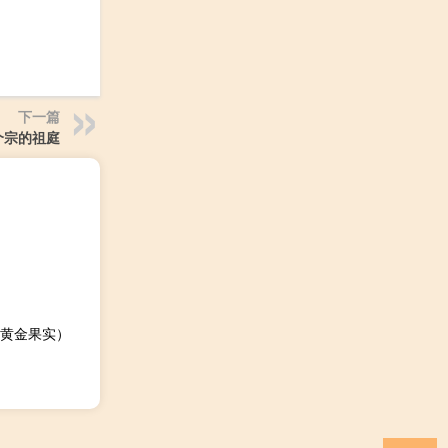
下一篇
个宗的祖庭
黄金果实）