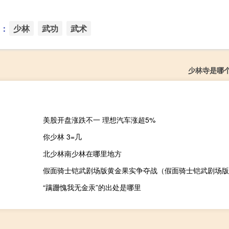
：
少林
武功
武术
少林寺是哪
美股开盘涨跌不一 理想汽车涨超5%
你少林 3=几
北少林南少林在哪里地方
假面骑士铠武剧场版黄金果实争夺战（假面骑士铠武剧场版
“蹒跚愧我无金汞”的出处是哪里