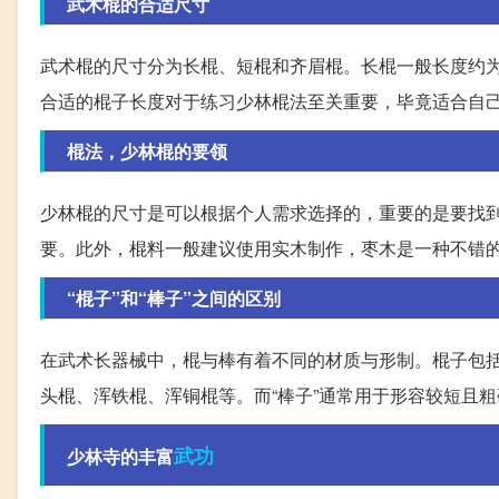
武术棍的合适尺寸
武术棍的尺寸分为长棍、短棍和齐眉棍。长棍一般长度约
合适的棍子长度对于练习少林棍法至关重要，毕竟适合自
棍法，少林棍的要领
少林棍的尺寸是可以根据个人需求选择的，重要的是要找
要。此外，棍料一般建议使用实木制作，枣木是一种不错
“棍子”和“棒子”之间的区别
在武术长器械中，棍与棒有着不同的材质与形制。棍子包
头棍、浑铁棍、浑铜棍等。而“棒子”通常用于形容较短且
武功
少林寺的丰富