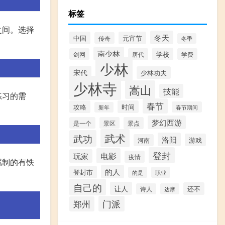
标签
之间。选择
冬天
中国
元宵节
传奇
冬季
南少林
学校
剑网
唐代
学费
少林
宋代
少林功夫
少林寺
嵩山
技能
练习的需
春节
攻略
时间
春节期间
新年
梦幻西游
是一个
景区
景点
武术
武功
洛阳
游戏
河南
登封
电影
玩家
疫情
属制的有铁
的人
登封市
的是
职业
自己的
让人
还不
诗人
达摩
门派
郑州