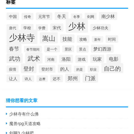
标签
冬天
南少林
中国
元宵节
传奇
剑网
冬季
少林
宋代
学校
少林功夫
唐代
学费
少林寺
嵩山
技能
攻略
时间
新年
春节
梦幻西游
是一个
景区
景点
春节期间
武术
武功
电影
洛阳
玩家
游戏
河南
自己的
登封
的人
登封市
疫情
的是
职业
门派
郑州
让人
还不
诗人
达摩
猜你想看的文章
少林寺有什么佛
魔兽rpg天道攻略
剑网3 少林吧