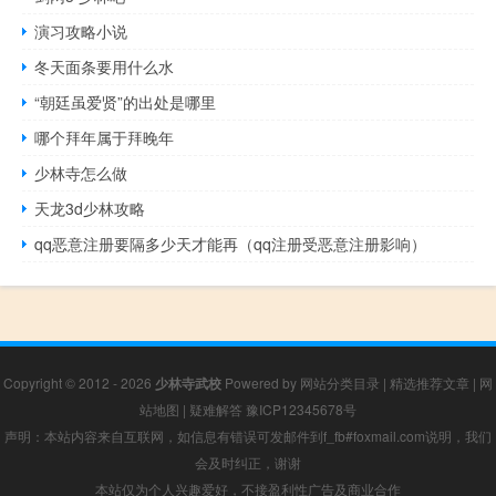
演习攻略小说
冬天面条要用什么水
“朝廷虽爱贤”的出处是哪里
哪个拜年属于拜晚年
少林寺怎么做
天龙3d少林攻略
qq恶意注册要隔多少天才能再（qq注册受恶意注册影响）
Copyright © 2012 - 2026
少林寺武校
Powered by
网站分类目录
|
精选推荐文章
|
网
站地图
|
疑难解答
豫ICP12345678号
声明：本站内容来自互联网，如信息有错误可发邮件到f_fb#foxmail.com说明，我们
会及时纠正，谢谢
本站仅为个人兴趣爱好，不接盈利性广告及商业合作