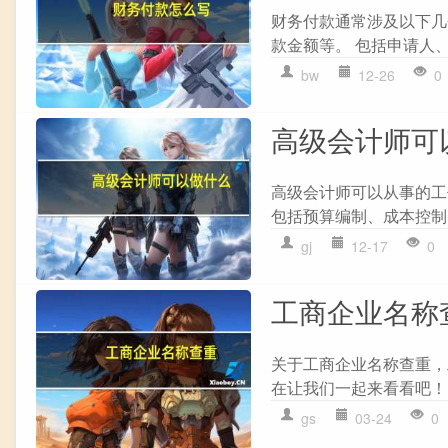
财务付款通常涉及以下几个
款金额等。 包括申请人、
bw
12-26
0
高级会计师可
高级会计师可以从事的工作
包括预算编制、成本控制、
gj
12-17
0
工商企业名称
关于工商企业名称查重，
在让我们一起来看看吧！ 1
gs
03-24
0