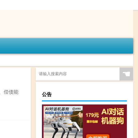
☚
力、偿债能
公告