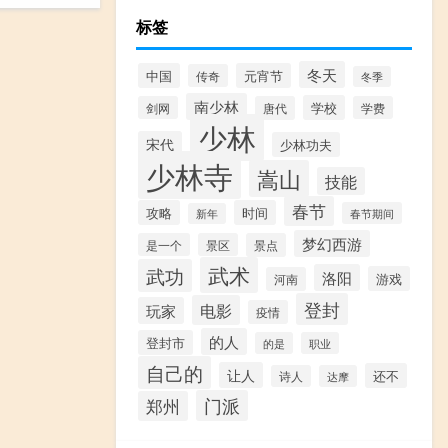
标签
冬天
中国
元宵节
传奇
冬季
南少林
学校
剑网
唐代
学费
少林
宋代
少林功夫
少林寺
嵩山
技能
春节
攻略
时间
春节期间
新年
梦幻西游
是一个
景区
景点
武术
武功
洛阳
游戏
河南
登封
电影
玩家
疫情
的人
登封市
的是
职业
自己的
让人
还不
诗人
达摩
门派
郑州