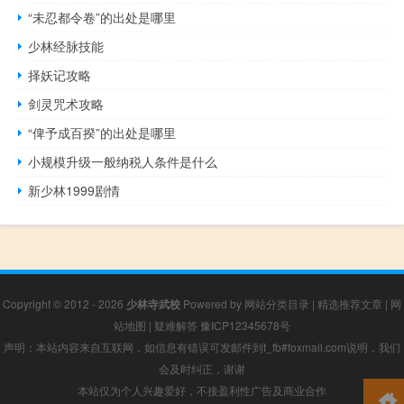
“未忍都令卷”的出处是哪里
少林经脉技能
择妖记攻略
剑灵咒术攻略
“俾予成百揆”的出处是哪里
小规模升级一般纳税人条件是什么
新少林1999剧情
Copyright © 2012 - 2026
少林寺武校
Powered by
网站分类目录
|
精选推荐文章
|
网
站地图
|
疑难解答
豫ICP12345678号
声明：本站内容来自互联网，如信息有错误可发邮件到f_fb#foxmail.com说明，我们
会及时纠正，谢谢
本站仅为个人兴趣爱好，不接盈利性广告及商业合作