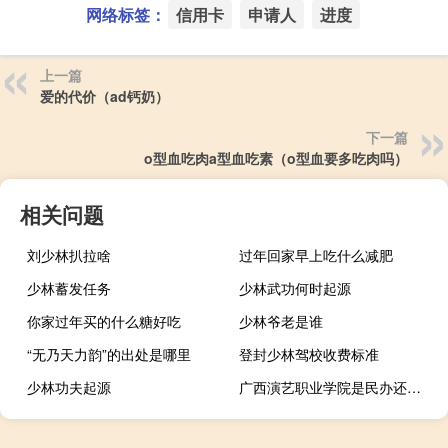
网络标签：
信用卡
申请人
进度
上一篇
爱的代价（ad钙奶）
下一篇
o型血吃肉a型血吃素（o型血要多吃肉吗）
相关问题
刘少林扒拉啥
过年回家早上吃什么减肥
少林蓄发任务
少林武功何时起源
你家过年买的什么糖好吃
少林爷老是谁
“无乃天力韵”的出处是哪里
登封少林驾校收费标准
少林功夫起源
广西演艺职业学院是民办还是公办