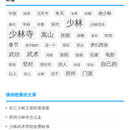
冬天
南少林
中国
元宵节
传奇
剑网
冬季
少林
宋代
学校
少林功夫
唐代
学费
少林寺
嵩山
技能
攻略
时间
新年
春节
梦幻西游
是一个
景区
景点
春节期间
武术
武功
电影
洛阳
玩家
游戏
河南
自己的
登封
的人
登封市
疫情
的是
职业
门派
郑州
让人
还不
诗人
达摩
猜你想看的文章
剑三少林玉笛听落谁家
郑州少林寺怎么走
少林武术学院收费标准